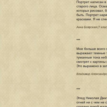
Портрет написан в
старого лица. Осма
которых рисовал, б
быть. Портрет нар
красками. Я не сп
Анна Боярская (7 клас
***
Мне больше всего 
выражают темные т
туманные тона неб
смотрят с картины 
Это выражено в зат
Владимир Александров
***
Этюд Николая Дмит
огней ни с чем не 
создано рукой маль