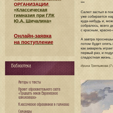
***
ОРГАНИЗАЦИИ
«Классическая
Салют застыл в пок
гимназия при ГЛК
уже собирается нар
Ю.А. Шичалина»
куда-нибудь и, мож
собралось, всего д
с красным, красно-
Онлайн-заявка
А завтра проснешьс
на поступление
потом будет опять 
как акварель играе
первый раз, и поду
сладостная жизнь..
Библиотека
Ирина Третьякова (7 
Авторы и тексты
Проект образовательного сайта
«Тридцать веков Европейской
цивилизации»
Классическое образование в гимназии
Семинары