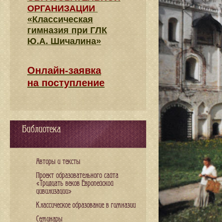
ОРГАНИЗАЦИИ
«Классическая
гимназия при ГЛК
Ю.А. Шичалина»
Онлайн-заявка
на поступление
Библиотека
Авторы и тексты
Проект образовательного сайта
«Тридцать веков Европейской
цивилизации»
Классическое образование в гимназии
Семинары