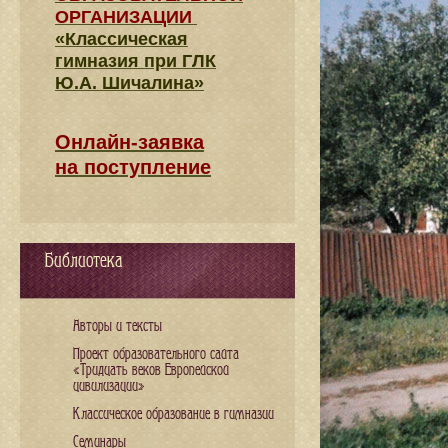
ОРГАНИЗАЦИИ
«Классическая
гимназия при ГЛК
Ю.А. Шичалина»
Онлайн-заявка
на поступление
Библиотека
Авторы и тексты
Проект образовательного сайта
«Тридцать веков Европейской
цивилизации»
Классическое образование в гимназии
Семинары