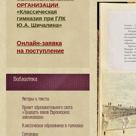
ОРГАНИЗАЦИИ
«Классическая
гимназия при ГЛК
Ю.А. Шичалина»
Онлайн-заявка
на поступление
Библиотека
Авторы и тексты
Проект образовательного сайта
«Тридцать веков Европейской
цивилизации»
Классическое образование в гимназии
Семинары