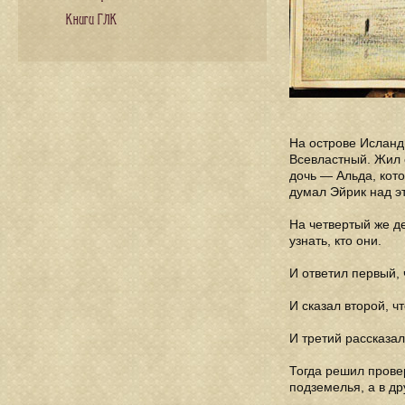
Книги ГЛК
На острове Исланди
Всевластный. Жил 
дочь — Альда, кото
думал Эйрик над эт
На четвертый же де
узнать, кто они.
И ответил первый, 
И сказал второй, ч
И третий рассказал
Тогда решил провер
подземелья, а в др