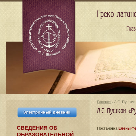
Греко-латин
Глав
Главная
/ А.С. Пушки
А.С. Пушкин «Р
СВЕДЕНИЯ​ ОБ
Постановка
Елены Ф
ОБРАЗОВАТЕЛЬНОЙ