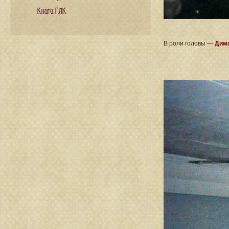
Книги ГЛК
В роли головы —
Дима