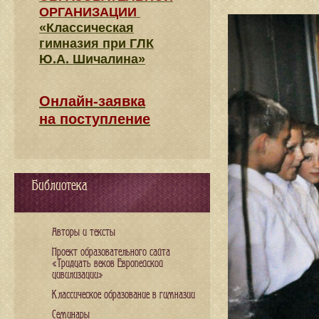
ОРГАНИЗАЦИИ
«Классическая
гимназия при ГЛК
Ю.А. Шичалина»
Онлайн-заявка
на поступление
Библиотека
Авторы и тексты
Проект образовательного сайта
«Тридцать веков Европейской
цивилизации»
Классическое образование в гимназии
Семинары