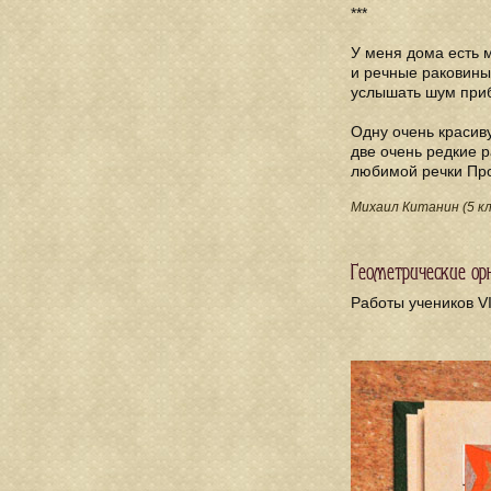
***
У меня дома есть 
и речные раковины
услышать шум при
Одну очень красиву
две очень редкие 
любимой речки Про
Михаил Китанин (5 кл
Геометрические о
Работы учеников VI