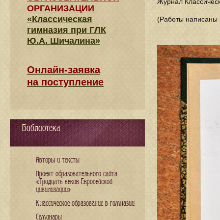
Журнал Классическ
ОРГАНИЗАЦИИ
«Классическая
(Работы написаны 
гимназия при ГЛК
Ю.А. Шичалина»
Онлайн-заявка
на поступление
Библиотека
Авторы и тексты
Проект образовательного сайта
«Тридцать веков Европейской
цивилизации»
Классическое образование в гимназии
Семинары