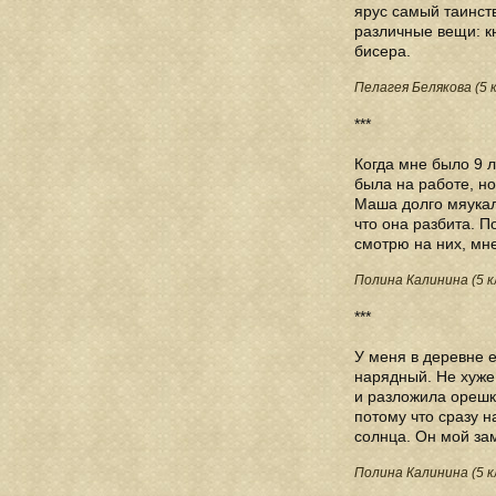
ярус самый таинст
различные вещи: кн
бисера.
Пелагея Белякова (5 
***
Когда мне было 9 л
была на работе, но
Маша долго мяукала
что она разбита. П
смотрю на них, мне
Полина Калинина (5 к
***
У меня в деревне 
нарядный. Не хуже 
и разложила орешки
потому что сразу н
солнца. Он мой за
Полина Калинина (5 к