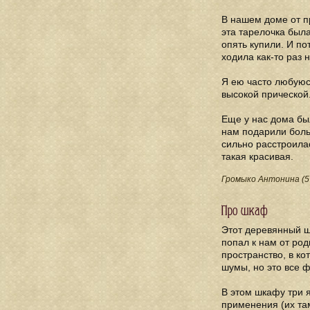
В нашем доме от пр
эта тарелочка была
опять купили. И по
ходила как-то раз 
Я ею часто любуюс
высокой прической
Еще у нас дома бы
нам подарили больш
сильно расстроила
такая красивая.
Громыко Антонина (5 
Про шкаф
Этот деревянный ш
попал к нам от род
пространство, в ко
шумы, но это все ф
В этом шкафу три я
применения (их там