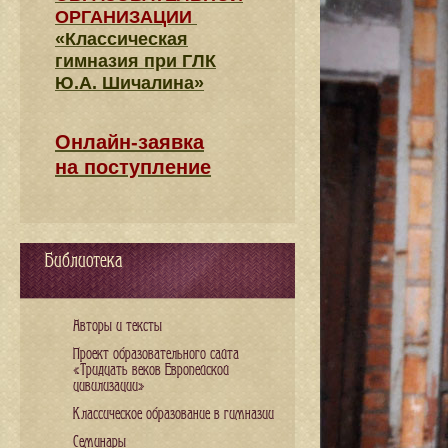
ОРГАНИЗАЦИИ
«Классическая
гимназия при ГЛК
Ю.А. Шичалина»
Онлайн-заявка
на поступление
Библиотека
Авторы и тексты
Проект образовательного сайта
«Тридцать веков Европейской
цивилизации»
Классическое образование в гимназии
Семинары