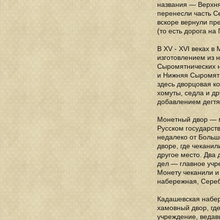
названия — Верхняя
перенесли часть Се
вскоре вернули пре
(то есть дорога на 
В XV - XVI веках 
изготовлением из 
Сыромятнических н
и Нижняя Сыромятн
здесь дворцовая к
хомуты, седла и д
добавлением дегтя
Монетный двор — м
Русском государст
недалеко от Больш
дворе, где чекани
другое место. Два 
дел — главное учр
Монету чеканили и
набережная, Сереб
Кадашевская набер
хамовный двор, гд
учреждение, ведавш