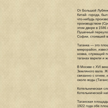
От Большой Лубянк
Китай- города, бы
что-нибудь произв
производством (Ср
этом дворе в 1586
Пушечный переулок
Софии, стоявшей в
Таганка — это пло
микрорайон, извес
ножка, служащий по
таганах варили и 
В Москве с XVI век
Земляного вала. Жи
связанно с огнем,
около воды (Таганс
Котельническая сл
Котельнической на
Таганская площадь
1922 года обе площ