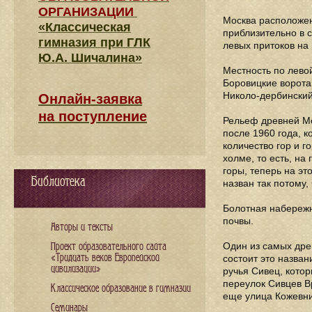
ОРГАНИЗАЦИИ
Москва расположен
«Классическая
приблизительно в с
гимназия при ГЛК
левых притоков на 
Ю.А. Шичалина»
Местность по лево
Боровицкие ворота
Николо-дербинский
Онлайн-заявка
на поступление
Рельеф древней Мо
после 1960 года, к
количество гор и г
холме, то есть, на
горы, теперь на э
Библиотека
назван так потому
Болотная набережн
почвы.
Авторы и тексты
Один из самых дре
Проект образовательного сайта
«Тридцать веков Европейской
состоит это назван
цивилизации»
ручья Сивец, котор
переулок Сивцев В
Классическое образование в гимназии
еще улица Кожевни
Семинары