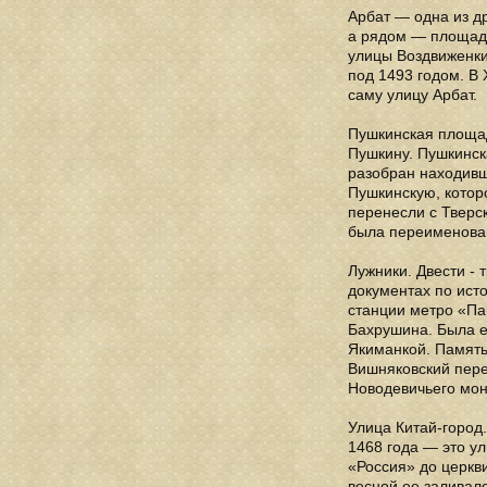
Арбат — одна из д
а рядом — площадь
улицы Воздвиженки
под 1493 годом. В
саму улицу Арбат.
Пушкинская площад
Пушкину. Пушкинск
разобран находивш
Пушкинскую, котор
перенесли с Тверс
была переименован
Лужники. Двести - 
документах по ист
станции метро «Па
Бахрушина. Была 
Якиманкой. Память
Вишняковский пере
Новодевичьего мон
Улица Китай-город
1468 года — это у
«Россия» до церкви
весной ее заливал