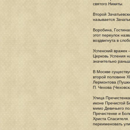
святого Никиты.
Второй Зачатьевск
называется Зачать
Воробина, Гостина
этот переулок назв
воздвигнута в сло
Успенский вражек —
Церковь Успения на
значительно раньш
В Москве существу
второй половине XI
Лермонтова (Пушкин
П. Чехова (Чеховск
Улица Пречистенка
иконе Пречистой Б
мимо Девичьего пол
Пречистенке и Бол
Христа Спасителя.
переименовать ули