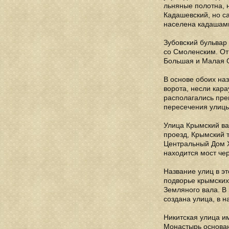
льняные полотна, 
Кадашевский, но с
населена кадашами
Зубовский бульвар
со Смоленским. От
Большая и Малая С
В основе обоих на
ворота, несли кар
располагались пре
пересечения улицы 
Улица Крымский ва
проезд, Крымский 
Центральный Дом Х
находится мост чер
Название улиц в эт
подворье крымских 
Земляного вала. В 
создана улица, в н
Никитская улица и
Монастырь основан