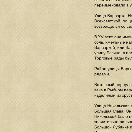
переименовали в у
Улица Варварка. Н
Всехсвятской, по ц
возвращался со св
В XV веке она име
соль, хмельные нап
Варваркой, или Ва
улицу Разина, в па
Торговые ряды был
Район улицы Варва
рядами.
Ветошный переулок
века в Рыбном пер
изделиями из хрус
Улица Никольская 
Большая глава. Он
Никольской было н
значительно раньш
Большой Лубянке и 