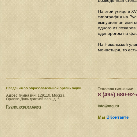
Возведенная стена
На этой улице в X
типография на Рус
выпущенная ими кн
одного из пожаров.
единорогом на фас
На Никольской ули
монастыря, то ест
Сведения​ об образовательной организации
Телефон гимназии:
8 (495) 680-92-
Адрес гимназии:
129110, Москва,
Орлово-Давыдовский пер., д. 5.
info@mgl.ru
Посмотреть на карте
Мы
ВКонтакте