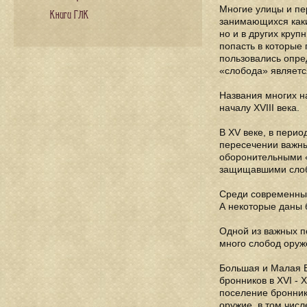
Многие улицы и пе
Книги ГЛК
занимающихся каки
но и в других круп
попасть в которые
пользовались опре
«слобода» являетс
Названия многих н
началу XVIII века.
В XV веке, в пери
пересечении важны
оборонительными 
защищавшими сло
Среди современных 
А некоторые даны 
Одной из важных п
много слобод оруже
Большая и Малая Б
бронников в XVI - 
поселение бронник
оружие, в том числ