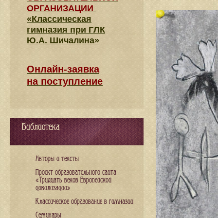
ОРГАНИЗАЦИИ
«Классическая
гимназия при ГЛК
Ю.А. Шичалина»
Онлайн-заявка
на поступление
Библиотека
Авторы и тексты
Проект образовательного сайта
«Тридцать веков Европейской
цивилизации»
Классическое образование в гимназии
Семинары