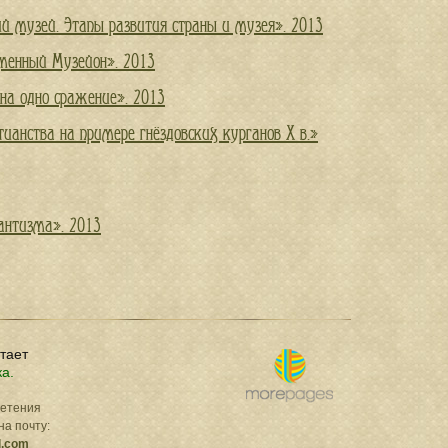
ий музей. Этапы развития страны и музея». 2013
еменный Музейон». 2013
 на одно сражение». 2013
ианства на примере гнёздовских курганов X в.»
антизма». 2013
отает
ка.
ретения
на почту:
l.com