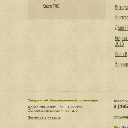
Книги ГЛК
Артеми
Никита
Даня Г
Мария 
2013
Иван К
Варвар
Сведения​ об образовательной организации
Телефон
8 (495
Адрес гимназии:
129110, Москва,
Орлово-Давыдовский пер., д. 5.
info@mgl
Посмотреть на карте
Мы
ВК