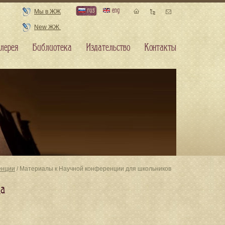
rus
eng
Мы в ЖЖ
New ЖЖ
лерея
Библиотека
Издательство
Контакты
енции
/ Материалы к Научной конференции для школьников
да