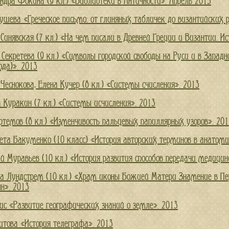
ндра Фокина (9 кл.) «Библиотеки в Античности». Апрель 2013
ушева «Греческое письмо: от глиняных табличек до византийских 
Синявская (7 кл.) «На чем писали в Древней Греции и Византии. Ис
 Секретева (9 кл.) «Символы городской свободы на Руси и в Западн
ода)». 2013
Чеснокова, Елена Кучер (8 кл.) «Системы счисления». 2013
 Куракин (7 кл.) «Системы исчисления». 2013
ртемов (8 кл.) «Изменчивость пальцевых папиллярных узоров». 201
ета Бакуменко (10 класс) «История авторских терминов в анатоми
й Муравьев (10 кл.) «История развития способов передачи медицин
а Лундстрем (10 кл.) «Храм иконы Божией Матери Знамение в Перо
н». 2013
ис «Развитие географических знаний о земле». 2013
итова «История телеграфа». 2013