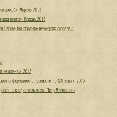
рукописей». Апрель 2013
тория книги». Апрель 2013
ой Европе (на примере немецких городов и
3
и человека». 2013
ской информации с древности до XXI века». 2013
во и его строитель князь Петр Алексеевич