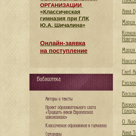
Алекса
ОРГАНИЗАЦИИ
Анна Б
«Классическая
гимназия при ГЛК
Мария 
Ю.А. Шичалина»
Ксения
Новгор
Онлайн-заявка
Мария 
на поступление
Никита
Глеб А
Библиотека
Елизав
Васили
Авторы и тексты
Варвар
Проект образовательного сайта
Голицы
«Тридцать веков Европейской
цивилизации»
О. Лью
Классическое образование в гимназии
Анна Т
Семинары