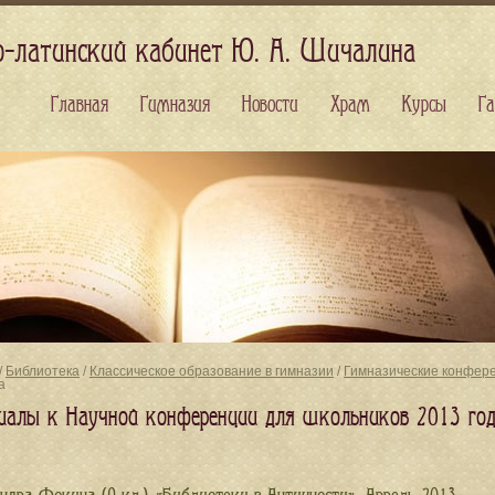
о-латинский кабинет Ю. А. Шичалина
Главная
Гимназия
Новости
Храм
Курсы
Га
/
Библиотека
/
Классическое образование в гимназии
/
Гимназические конфер
а
иалы к Научной конференции для школьников 2013 го