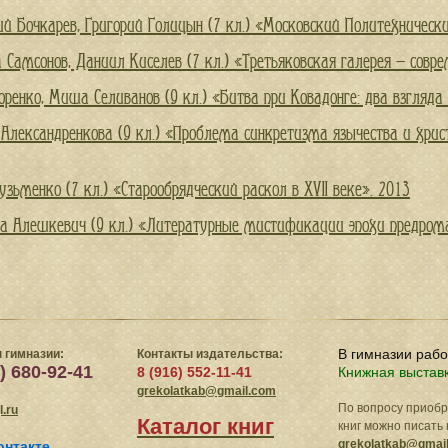
й Бочкарев, Григорий Голицын (7 кл.) «Московский Политехническ
 Самсонов, Даниил Киселев (7 кл.) «Третьяковская галерея — совр
оренко, Миша Селиванов (9 кл.) «Битва при Ковадонге: два взгляда
Александренкова (9 кл.) «Проблема синкретизма язычества и христ
узьменко (7 кл.) «Старообрядческий раскол в XVII веке». 2013
а Алешкевич (9 кл.) «Литературные мистификации эпохи предром
В гимназии раб
 гимназии:
Контакты издательства:
) 680-92-41
8 (916) 552-11-41
Книжная выстав
grekolatkab@gmail.com
По вопросу приоб
.ru
Каталог книг
книг можно писать 
grekolatkab@gmai
онтакте