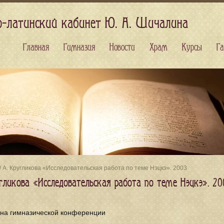
о-латинский кабинет Ю. А. Шичалина
Главная
Гимназия
Новости
Храм
Курсы
Га
/ А. Кругликова «Исследовательская работа по теме Нэцкэ». 2003
угликова «Исследовательская работа по теме Нэцкэ». 20
 на гимназической конференции