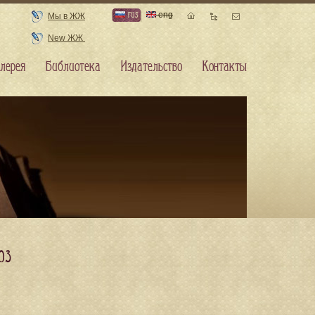
rus
eng
Мы в ЖЖ
New ЖЖ
лерея
Библиотека
Издательство
Контакты
03