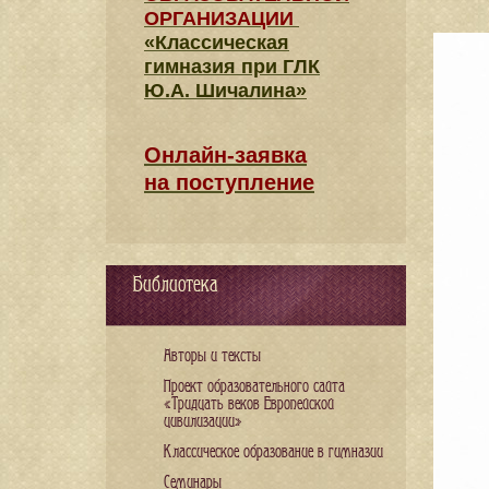
ОРГАНИЗАЦИИ
«Классическая
гимназия при ГЛК
Ю.А. Шичалина»
Онлайн-заявка
на поступление
Библиотека
Авторы и тексты
Проект образовательного сайта
«Тридцать веков Европейской
цивилизации»
Классическое образование в гимназии
Семинары