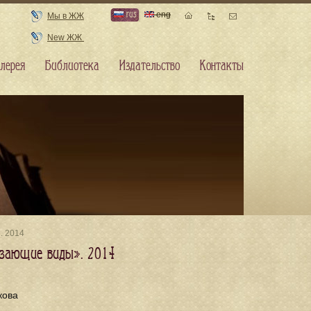
rus
eng
Мы в ЖЖ
New ЖЖ
лерея
Библиотека
Издательство
Контакты
. 2014
чезающие виды». 2014
кова