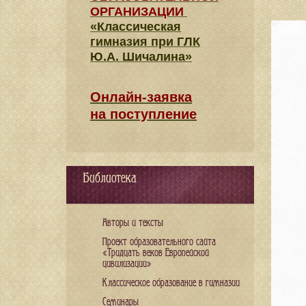
ОРГАНИЗАЦИИ
«Классическая
гимназия при ГЛК
Ю.А. Шичалина»
Онлайн-заявка
на поступление
Библиотека
Авторы и тексты
Проект образовательного сайта
«Тридцать веков Европейской
цивилизации»
Классическое образование в гимназии
Семинары