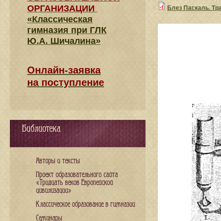
ОРГАНИЗАЦИИ
Блез Паскаль. Тр
«Классическая
гимназия при ГЛК
Ю.А. Шичалина»
Онлайн-заявка
на поступление
Библиотека
Авторы и тексты
Проект образовательного сайта
«Тридцать веков Европейской
цивилизации»
Классическое образование в гимназии
Семинары