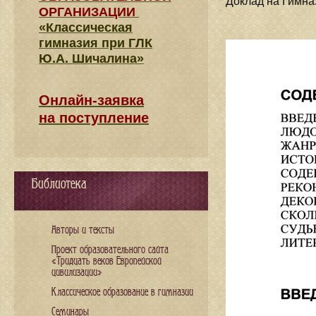
Доклад на Гимна
ОРГАНИЗАЦИИ
«Классическая
гимназия при ГЛК
Ю.А. Шичалина»
Онлайн-заявка
на поступление
Библиотека
Авторы и тексты
Проект образовательного сайта
«Тридцать веков Европейской
цивилизации»
Классическое образование в гимназии
Семинары