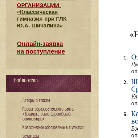
ОРГАНИЗАЦИИ
«Классическая
гимназия при ГЛК
Ю.А. Шичалина»
Онлайн-заявка
на поступление
Библиотека
Авторы и тексты
Проект образовательного сайта
«Тридцать веков Европейской
цивилизации»
Классическое образование в гимназии
Семинары