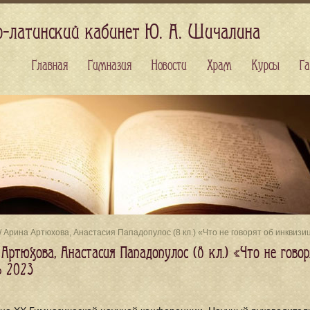
о-латинский кабинет Ю. А. Шичалина
Главная
Гимназия
Новости
Храм
Курсы
Га
/ Арина Артюхова, Анастасия Пападопулос (8 кл.) «Что не говорят об инквиз
 Артюхова, Анастасия Пападопулос (8 кл.) «Что не гово
ь 2023