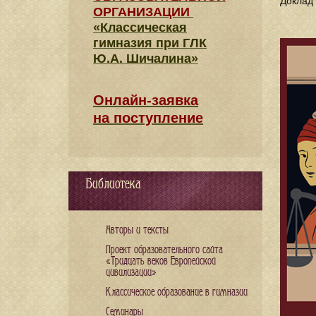
Доклад
ОРГАНИЗАЦИИ
«Классическая
гимназия при ГЛК
Ю.А. Шичалина»
Онлайн-заявка
на поступление
Библиотека
Авторы и тексты
Проект образовательного сайта
«Тридцать веков Европейской
цивилизации»
Классическое образование в гимназии
Семинары