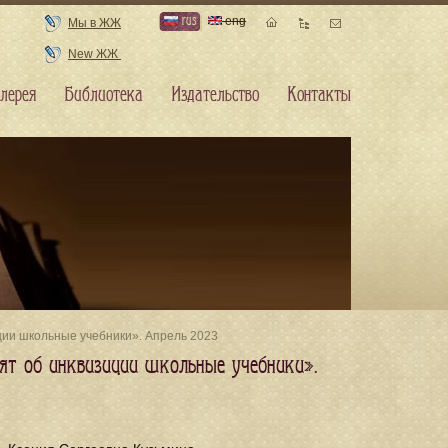
rus
eng
Мы в ЖЖ
New ЖЖ
лерея
Библиотека
Издательство
Контакты
иции школьные учебники». Апрель 2023
рят об инквизиции школьные учебники».