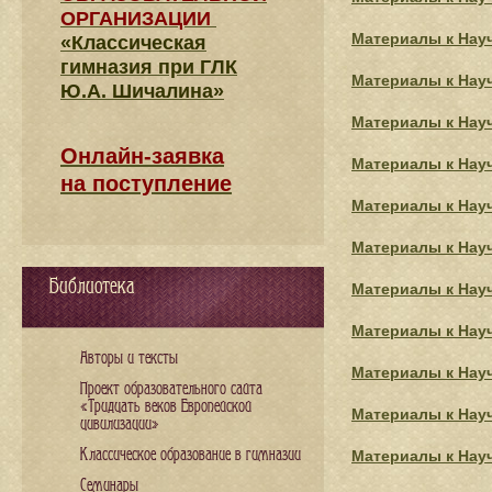
ОРГАНИЗАЦИИ
Материалы к Нау
«Классическая
гимназия при ГЛК
Материалы к Нау
Ю.А. Шичалина»
Материалы к Нау
Онлайн-заявка
Материалы к Нау
на поступление
Материалы к Нау
Материалы к Нау
Библиотека
Материалы к Нау
Материалы к Нау
Авторы и тексты
Материалы к Нау
Проект образовательного сайта
«Тридцать веков Европейской
Материалы к Нау
цивилизации»
Классическое образование в гимназии
Материалы к Нау
Семинары