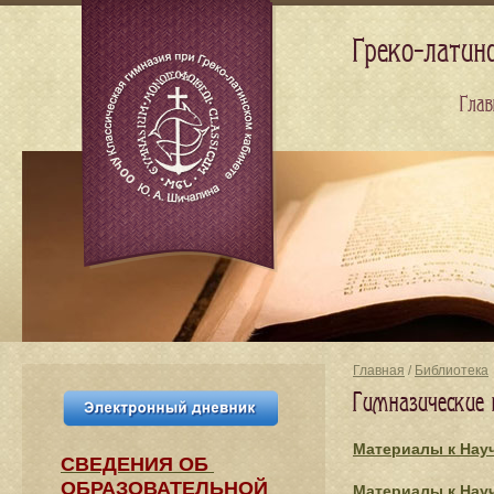
Греко-латин
Глав
Главная
/
Библиотека
Гимназические 
Материалы к Нау
СВЕДЕНИЯ​ ОБ
ОБРАЗОВАТЕЛЬНОЙ
Материалы к Нау