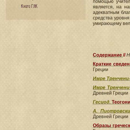
помощью учител
Книги ГЛК
является, на н
адекватным благ
средства уровня
умирающему вели
Содержание
//
Н
Краткие сведе
Греции
Имре Тренчени
Имре Тренчени
Древней Греции
Гесиод.
Теогон
А. Пиотровски
Древней Греции
Образы греческ