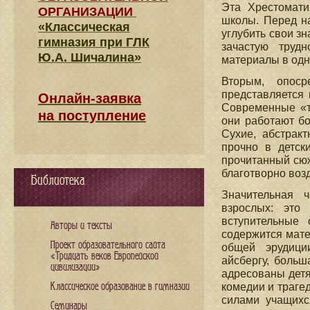
Эта Хрестомати
ОРГАНИЗАЦИИ
школы. Перед н
«Классическая
углубить свои з
гимназия при ГЛК
зачастую труд
Ю.А. Шичалина»
материалы в одн
Вторым, опоср
представляется 
Онлайн-заявка
Современные «т
на поступление
они работают б
Сухие, абстрак
прочно в детск
прочитанный сюж
благотворно воз
Библиотека
Значительная 
взрослых: это
вступительные 
Авторы и тексты
содержится мате
Проект образовательного сайта
общей эрудици
«Тридцать веков Европейской
айсбергу, больш
цивилизации»
адресованы детя
Классическое образование в гимназии
комедии и траге
силами учащихс
Семинары