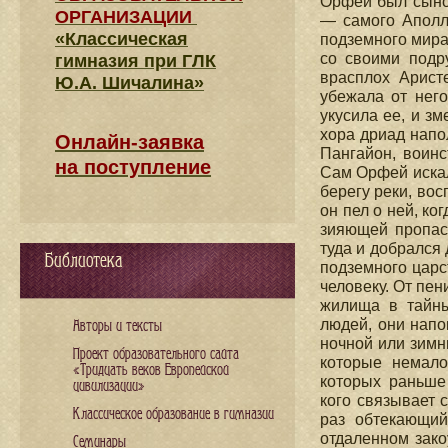
Орфей был сыном
ОРГАНИЗАЦИИ
— самого Аполл
«Классическая
подземного мира
со своими подру
гимназия при ГЛК
врасплох Аристе
Ю.А. Шичалина»
убежала от него
укусила ее, и з
хора дриад напо
Онлайн-заявка
Пангайон, воинс
на поступление
Сам Орфей искал
берегу реки, вос
он пел о ней, ко
зияющей пропаст
туда и добрался
Библиотека
подземного царс
человеку. От пе
жилища в тайны
людей, они напо
Авторы и тексты
ночной или зимни
Проект образовательного сайта
которые немало
«Тридцать веков Европейской
которых раньше 
цивилизации»
кого связывает 
Классическое образование в гимназии
раз обтекающий
отдаленном зако
Семинары