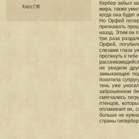
Кербер забыл за
Книги ГЛК
мира, также уми
когда она будет 
Но Орфей потер
признавать прощ
назад. Этим он 
три раза раздал
Орфей, погубил
слезами глаза уж
протянуть к тебе
рассеивающийся 
не увидели дру
замыкающее под
похитила супруг
тень уже уноси
заброшенном бер
смягчались тигр
птенцов, котор
оплакивает их, 
больше не нужна
страны гипербор