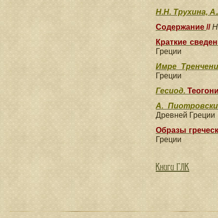
Н.Н. Трухина, 
Содержание
//
Н
Краткие сведе
Греции
Имре Тренчени
Греции
Гесиод.
Теогон
А. Пиотровски
Древней Греции
Образы греческ
Греции
Книги ГЛК