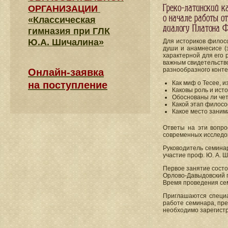
Греко-латинский к
ОРГАНИЗАЦИИ
о начале работы о
«Классическая
диалогу Платона Ф
гимназия при ГЛК
Ю.А. Шичалина»
Для историков филос
души и анамнесисе (
характерной для его 
важным свидетельством
разнообразного контек
Онлайн-заявка
на поступление
Как миф о Тесее, 
Каковы роль и ист
Обоснованы ли чет
Какой этап филосо
Какое место заним
Ответы на эти вопро
современных исследо
Руководитель семина
участие проф. Ю. А. 
Первое занятие состои
Орлово-Давыдовский пе
Время проведения семи
Приглашаются специа
работе семинара, пре
необходимо зарегистр