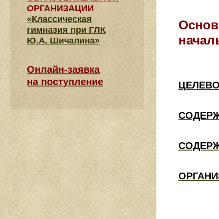
ОРГАНИЗАЦИИ
«Классическая
Основ
гимназия при ГЛК
начал
Ю.А. Шичалина»
Онлайн-заявка
на поступление
ЦЕЛЕВО
СОДЕРЖА
СОДЕРЖ
ОРГАНИ