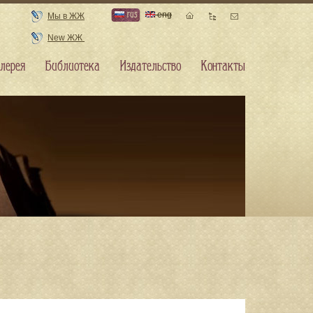
rus
eng
Мы в ЖЖ
New ЖЖ
лерея
Библиотека
Издательство
Контакты