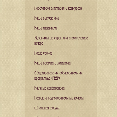
Победители олимпиад и конкурсов
Наши выпускники
Наши спектакли
Музыкальные утренники и поэтические
вечера
После уроков
Наши поездки и экскурсии
Общеевропейская образовательная
программа (PEEP)
Научные конференции
Первый и подготовительный классы
Школьная форма