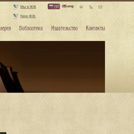
rus
eng
Мы в ЖЖ
New ЖЖ
лерея
Библиотека
Издательство
Контакты