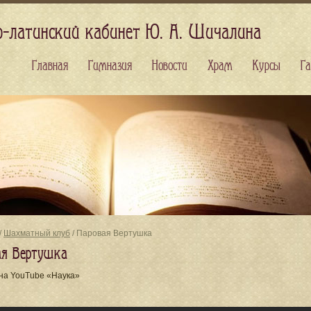
о-латинский кабинет Ю. А. Шичалина
Главная
Гимназия
Новости
Храм
Курсы
Га
/
Шахматный клуб
/ Паровая Вертушка
ая Вертушка
на YouTube «Наука»