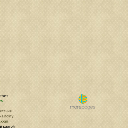
отает
ка.
ретения
на почту:
l.com
й картой