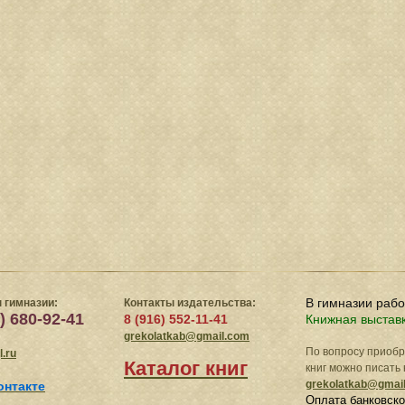
В гимназии раб
 гимназии:
Контакты издательства:
) 680-92-41
8 (916) 552-11-41
Книжная выстав
grekolatkab@gmail.com
По вопросу приоб
.ru
Каталог книг
книг можно писать 
grekolatkab@gmai
онтакте
Оплата банковско