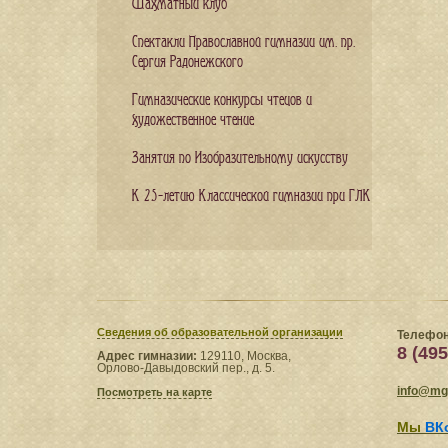
Шахматный клуб
Спектакли Православной гимназии им. пр.
Сергия Радонежского
Гимназические конкурсы чтецов и
художественное чтение
Занятия по Изобразительному искусству
К 25-летию Классической гимназии при ГЛК
Сведения​ об образовательной организации
Телефон
8 (495
Адрес гимназии:
129110, Москва,
Орлово-Давыдовский пер., д. 5.
info@mgl
Посмотреть на карте
Мы
ВК