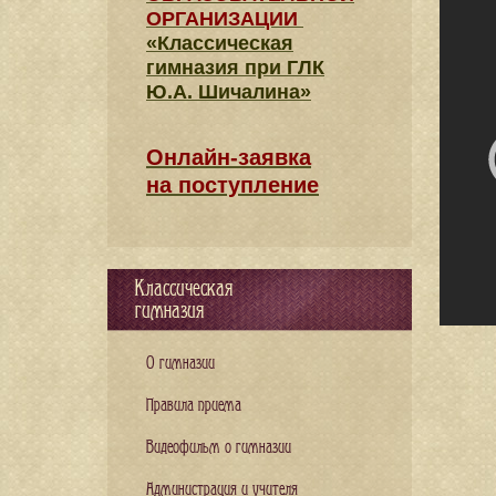
ОРГАНИЗАЦИИ
«Классическая
гимназия при ГЛК
Ю.А. Шичалина»
Онлайн-заявка
на поступление
Классическая
гимназия
О гимназии
Правила приема
Видеофильм о гимназии
Администрация и учителя