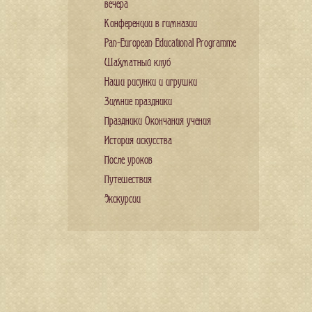
вечера
Конференции в гимназии
Pan-European Educational Programme
Шахматный клуб
Наши рисунки и игрушки
Зимние праздники
Праздники Окончания учения
История искусства
После уроков
Путешествия
Экскурсии