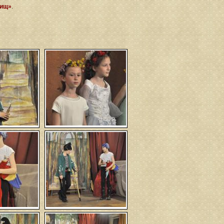
вищ»
.