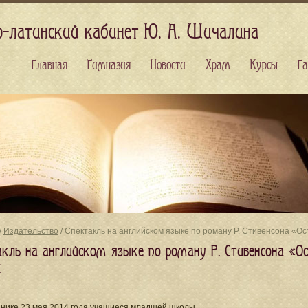
о-латинский кабинет Ю. А. Шичалина
Главная
Гимназия
Новости
Храм
Курсы
Га
/
Издательство
/ Спектакль на английском языке по роману Р. Стивенсона «Ос
акль на английском языке по роману Р. Стивенсона «О
й
ннике 23 мая 2014 года учащиеся младшей школы