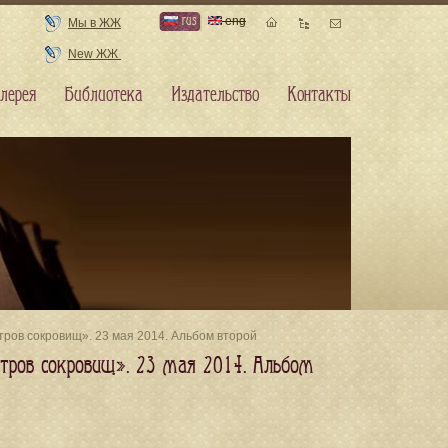
rus
eng
Мы в ЖЖ
New ЖЖ
лерея
Библиотека
Издательство
Контакты
тров сокровищ». 23 мая 2014. Альбом второй
стров сокровищ». 23 мая 2014. Альбом