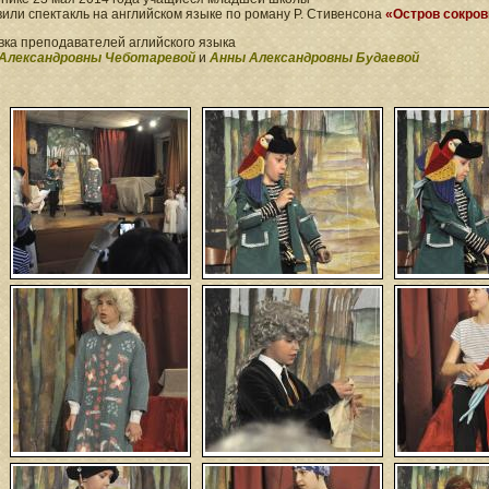
или спектакль на английском языке по роману Р. Стивенсона
«Остров сокро
ка преподавателей аглийского языка
Александровны Чеботаревой
и
Анны Александровны Будаевой