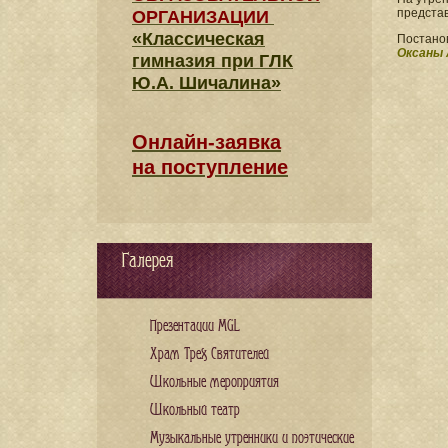
представ
ОРГАНИЗАЦИИ
«Классическая
Постанов
Оксаны 
гимназия при ГЛК
Ю.А. Шичалина»
Онлайн-заявка
на поступление
Галерея
Презентации MGL
Храм Трех Святителей
Школьные мероприятия
Школьный театр
Музыкальные утренники и поэтические