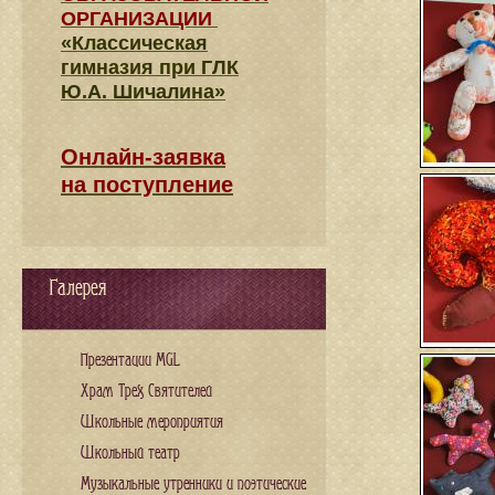
ОРГАНИЗАЦИИ
«Классическая
гимназия при ГЛК
Ю.А. Шичалина»
Онлайн-заявка
на поступление
Галерея
Презентации MGL
Храм Трех Святителей
Школьные мероприятия
Школьный театр
Музыкальные утренники и поэтические