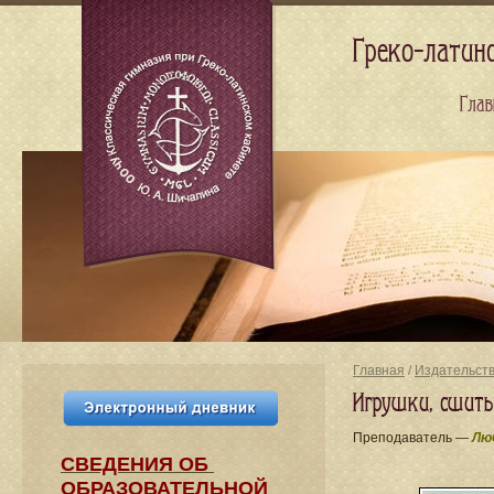
Греко-латин
Глав
Главная
/
Издательст
Игрушки, сшиты
Преподаватель —
Лю
СВЕДЕНИЯ​ ОБ
ОБРАЗОВАТЕЛЬНОЙ