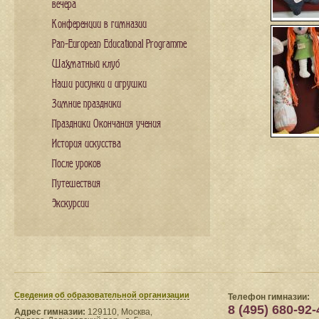
вечера
Конференции в гимназии
Pan-European Educational Programme
Шахматный клуб
Наши рисунки и игрушки
Зимние праздники
Праздники Окончания учения
История искусства
После уроков
Путешествия
Экскурсии
Сведения​ об образовательной организации
Телефон гимназии:
8 (495) 680-92-
Адрес гимназии:
129110, Москва,