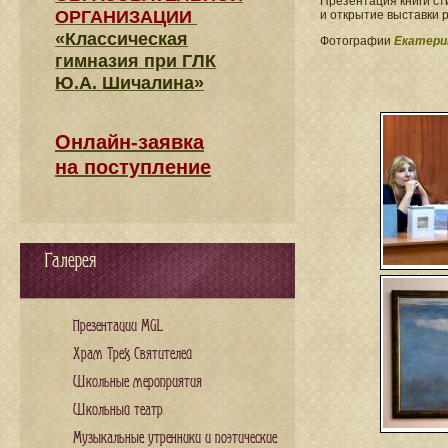
Презентация книги с
ОРГАНИЗАЦИИ
и открытие выставки 
«Классическая
Фотографии
Екатери
гимназия при ГЛК
Ю.А. Шичалина»
Онлайн-заявка
на поступление
Галерея
Презентации MGL
Храм Трех Святителей
Школьные мероприятия
Школьный театр
Музыкальные утренники и поэтические