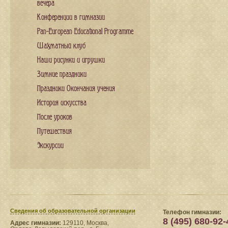
вечера
Конференции в гимназии
Pan-European Educational Programme
Шахматный клуб
Наши рисунки и игрушки
Зимние праздники
Праздники Окончания учения
История искусства
После уроков
Путешествия
Экскурсии
Сведения​ об образовательной организации
Телефон гимназии:
8 (495) 680-92-
Адрес гимназии:
129110, Москва,