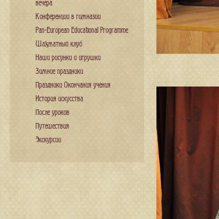
вечера
Конференции в гимназии
Pan-European Educational Programme
Шахматный клуб
Наши рисунки и игрушки
Зимние праздники
Праздники Окончания учения
История искусства
После уроков
Путешествия
Экскурсии