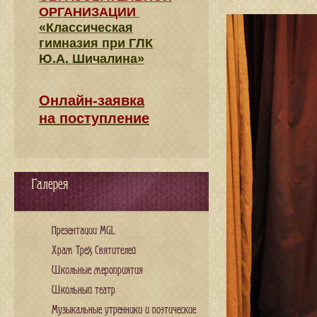
ОРГАНИЗАЦИИ
«Классическая
гимназия при ГЛК
Ю.А. Шичалина»
Онлайн-заявка
на поступление
Галерея
Презентации MGL
Храм Трех Святителей
Школьные мероприятия
Школьный театр
Музыкальные утренники и поэтические