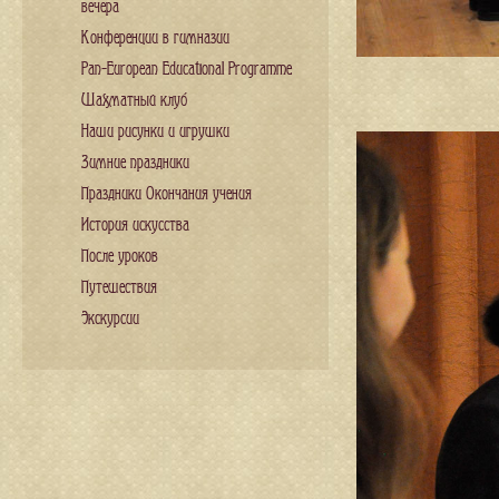
вечера
Конференции в гимназии
Pan-European Educational Programme
Шахматный клуб
Наши рисунки и игрушки
Зимние праздники
Праздники Окончания учения
История искусства
После уроков
Путешествия
Экскурсии