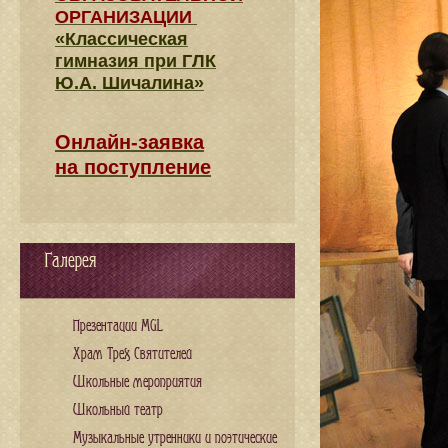
ОРГАНИЗАЦИИ
«Классическая
гимназия при ГЛК
Ю.А. Шичалина»
Онлайн-заявка
на поступление
Галерея
Презентации MGL
Храм Трех Святителей
Школьные мероприятия
Школьный театр
Музыкальные утренники и поэтические