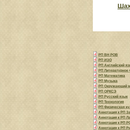
Ша
РП ВН РОВ
РП ИЗО
РП Английский яз
РП Литературное 
РП Математика
РП Музыка
РП Окружающий 
РП ОРКСЭ
РП Русский язык
РП Технология
РП Физическая ку
Аннотация к РП З
Аннотация к РП Л
Аннотация к РП Р
Аннотация к РП Р