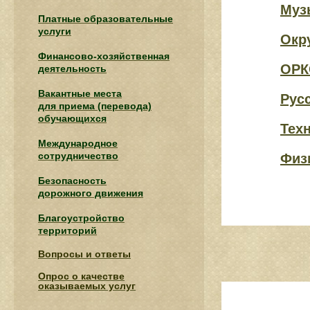
Муз
Платные образовательные
услуги
Окр
Финансово-хозяйственная
ОРК
деятельность
Вакантные места
Рус
для приема (перевода)
обучающихся
Тех
Международное
сотрудничество
Физ
Безопасность
дорожного движения
Благоустройство
территорий
Вопросы и ответы
Опрос о качестве
оказываемых услуг