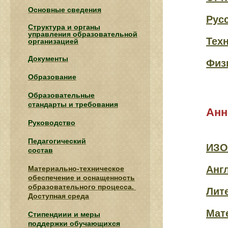
Основные сведения
Рус
Структура и органы
управления образовательной
Тех
организацией
Документы
Физ
Образование
Образовательные
стандарты и требования
Анн
Руководство
Педагогический
ИЗО
состав
Анг
Материально-техническое
обеспечение и оснащенность
образовательного процесса.
Лит
Доступная среда
Мат
Стипендиии и меры
поддержки обучающихся