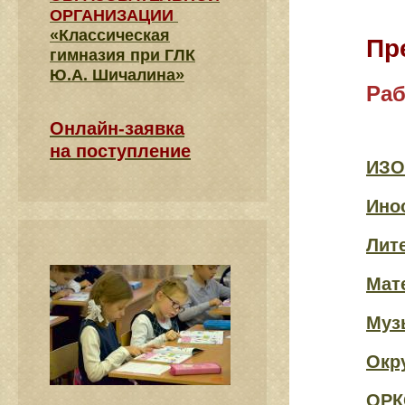
ОРГАНИЗАЦИИ
«Классическая
Пр
гимназия при ГЛК
Ю.А. Шичалина»
Ра
Онлайн-заявка
на поступление
ИЗО
Ино
Лит
Мат
Муз
Окр
ОРК