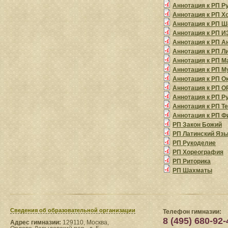
Аннотация к РП Р
Аннотация к РП Х
Аннотация к РП 
Аннотация к РП И
Аннотация к РП А
Аннотация к РП Л
Аннотация к РП М
Аннотация к РП М
Аннотация к РП 
Аннотация к РП 
Аннотация к РП Р
Аннотация к РП Т
Аннотация к РП Ф
РП Закон Божий
РП Латинский Яз
РП Рукоделие
РП Хореография
РП Риторика
РП Шахматы
Сведения​ об образовательной организации
Телефон гимназии:
8 (495) 680-92-
Адрес гимназии:
129110, Москва,