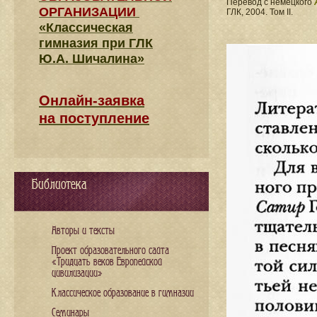
Перевод с немецкого
ОРГАНИЗАЦИИ
ГЛК, 2004. Том II.
«Классическая
гимназия при ГЛК
Ю.А. Шичалина»
Онлайн-заявка
на поступление
Библиотека
Авторы и тексты
Проект образовательного сайта
«Тридцать веков Европейской
цивилизации»
Классическое образование в гимназии
Семинары