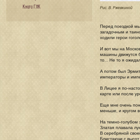
Книги ГЛК
Рис. В. Ржевкиной
Перед поездкой мы
загадочным и таинс
ходили герои гогол
И вот мы на Москов
машины движутся б
то... Не то я ожид
А потом был Эрмит
императоры и импе
В Лицее я по-насто
карте или после ур
Еще мне очень пон
меньше, и кругом 
На темно-голубом
Златая плавала лу
В серебряной сво
Блистаючи с высот,