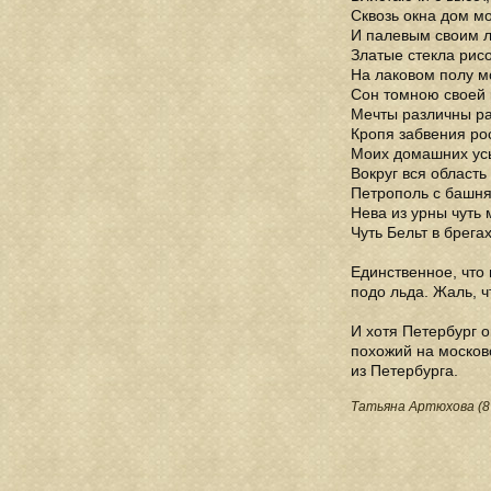
Сквозь окна дом м
И палевым своим 
Златые стекла рис
На лаковом полу м
Сон томною своей
Мечты различны р
Кропя забвения ро
Моих домашних ус
Вокруг вся область
Петрополь с башня
Нева из урны чуть
Чуть Бельт в брегах
Единственное, что 
подо льда. Жаль, 
И хотя Петербург о
похожий на московс
из Петербурга.
Татьяна Артюхова (8 