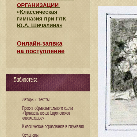
ОРГАНИЗАЦИИ
«Классическая
гимназия при ГЛК
Ю.А. Шичалина»
Онлайн-заявка
на поступление
Библиотека
Авторы и тексты
Проект образовательного сайта
«Тридцать веков Европейской
цивилизации»
Классическое образование в гимназии
Семинары