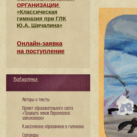
ОРГАНИЗАЦИИ
«Классическая
гимназия при ГЛК
Ю.А. Шичалина»
Онлайн-заявка
на поступление
Библиотека
Авторы и тексты
Проект образовательного сайта
«Тридцать веков Европейской
цивилизации»
Классическое образование в гимназии
Семинары