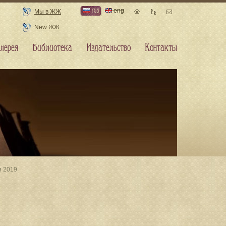
rus
eng
Мы в ЖЖ
New ЖЖ
лерея
Библиотека
Издательство
Контакты
я 2019