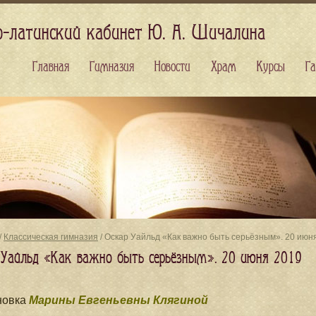
о-латинский кабинет Ю. А. Шичалина
Главная
Гимназия
Новости
Храм
Курсы
Га
/
Классическая гимназия
/ Оскар Уайльд «Как важно быть серьёзным». 20 июн
 Уайльд «Как важно быть серьёзным». 20 июня 2019
новка
Марины Евгеньевны Клягиной