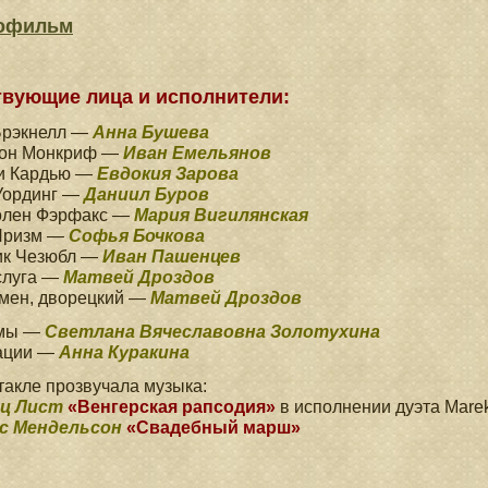
офильм
твующие лица и исполнители:
Брэкнелл —
Анна Бушева
он Монкриф —
Иван Емельянов
и Кардью —
Евдокия Зарова
Уординг —
Даниил Буров
олен Фэрфакс —
Мария Вигилянская
Призм —
Софья Бочкова
ик Чезюбл —
Иван Пашенцев
слуга —
Матвей Дроздов
мен, дворецкий —
Матвей Дроздов
юмы —
Светлана Вячеславовна Золотухина
ации —
Анна Куракина
такле прозвучала музыка:
ц Лист
«Венгерская рапсодия»
в исполнении дуэта Mare
с Мендельсон
«Свадебный марш»