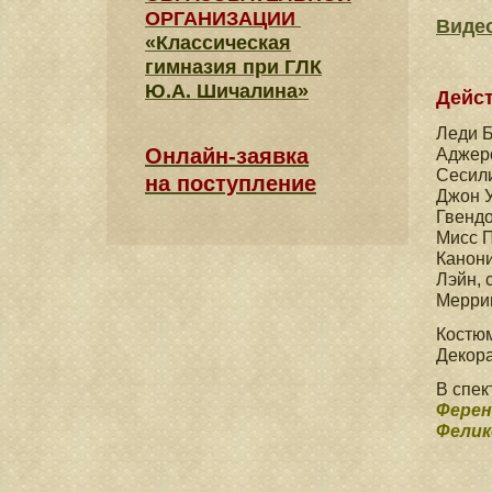
ОРГАНИЗАЦИИ
Виде
«Классическая
гимназия при ГЛК
Ю.А. Шичалина»
Дейс
Леди 
Онлайн-заявка
Аджер
Сесил
на поступление
Джон 
Гвенд
Мисс 
Канон
Лэйн, 
Мерри
Кост
Декор
В спек
Ферен
Фелик