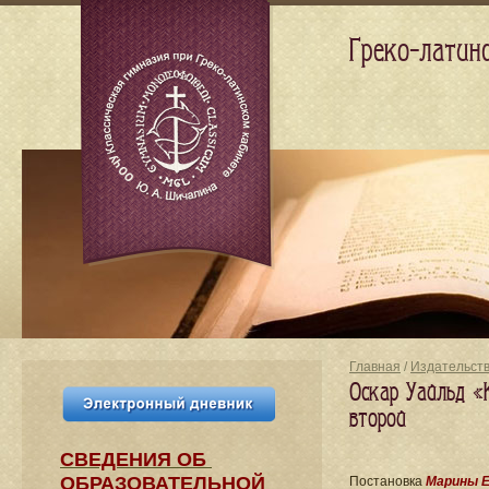
Греко-латин
Главная
/
Издательст
Оскар Уайльд «
второй
СВЕДЕНИЯ​ ОБ
ОБРАЗОВАТЕЛЬНОЙ
Постановка
Марины Е