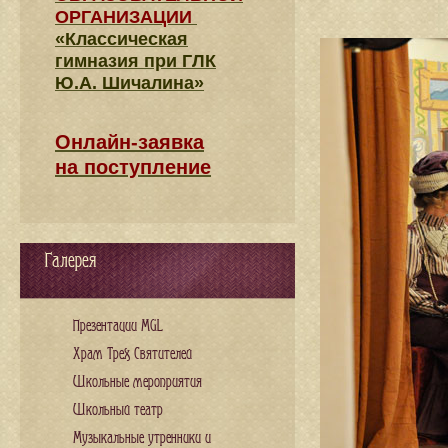
ОРГАНИЗАЦИИ
«Классическая
гимназия при ГЛК
Ю.А. Шичалина»
Онлайн-заявка
на поступление
Галерея
Презентации MGL
Храм Трех Святителей
Школьные мероприятия
Школьный театр
Музыкальные утренники и