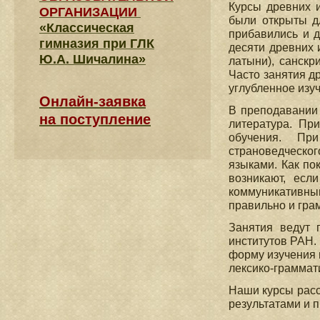
Курсы древних и
ОРГАНИЗАЦИИ
были открыты д
«Классическая
прибавились и д
гимназия при ГЛК
десяти древних 
Ю.А. Шичалина»
латыни), санскри
Часто занятия д
углубленное изу
Онлайн-заявка
В преподавании
на поступление
литература. Пр
обучения. При
страноведческог
языками. Как по
возникают, есл
коммуникативны
правильно и грам
Занятия ведут 
институтов РАН.
форму изучения 
лексико-граммат
Наши курсы расс
результатами и 