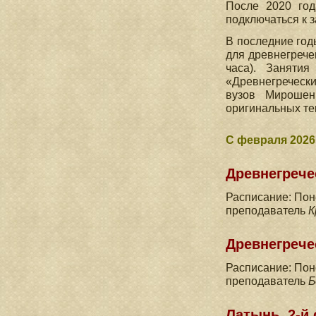
После 2020 год
подключаться к 
В последние год
для древнегрече
часа). Заняти
«Древнегречески
вузов Мирошен
оригинальных тек
С февраля 2026
Древнегречес
Расписание: Поне
преподаватель
К
Древнегречес
Расписание: Поне
преподаватель
Б
Латынь, 2-й 