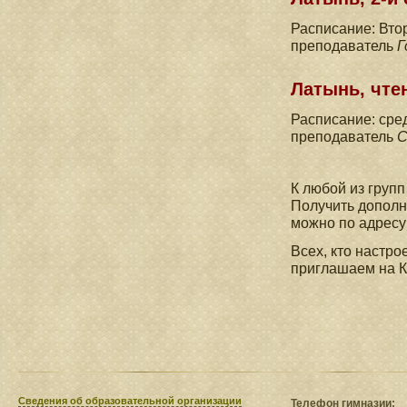
Расписание: Втор
преподаватель
Г
Латынь, чтен
Расписание: сред
преподаватель
С
К любой из груп
Получить дополн
можно по адресу
Всех, кто настро
приглашаем на К
Сведения​ об образовательной организации
Телефон гимназии: