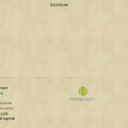
Экскурсии
отает
ка.
ретения
на почту:
l.com
й картой