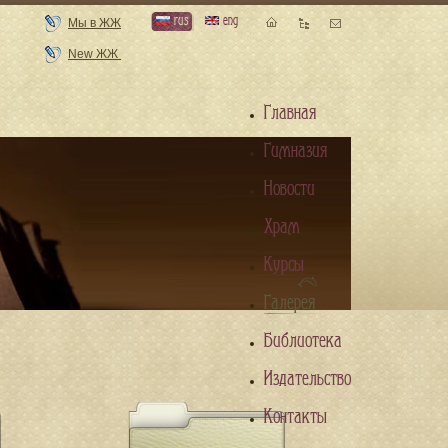
rus
eng
Мы в ЖЖ
New ЖЖ
Главная
Гимназия
Новости
Храм
Курсы
Галерея
Библиотека
Издательство
Контакты