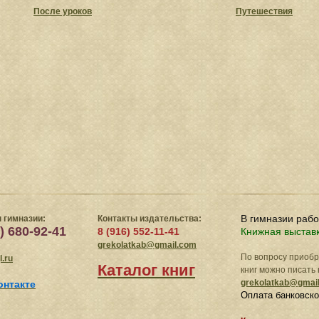
После уроков
Путешествия
В гимназии раб
 гимназии:
Контакты издательства:
) 680-92-41
8 (916) 552-11-41
Книжная выстав
grekolatkab@gmail.com
По вопросу приоб
.ru
Каталог книг
книг можно писать 
grekolatkab@gmai
онтакте
Оплата банковско