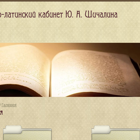
о-латинский кабинет Ю. А. Шичалина
/
Галерея
ея