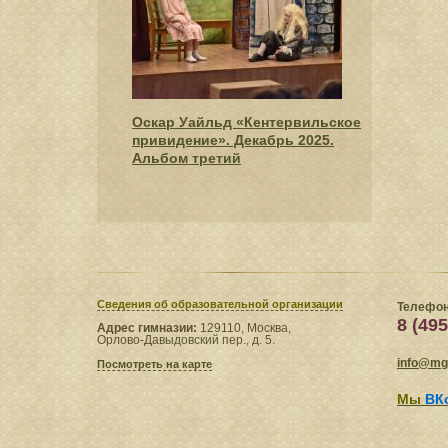
Оскар Уайльд «Кентервильское
привидение». Декабрь 2025.
Альбом третий
Сведения​ об образовательной организации
Телефон
8 (495
Адрес гимназии:
129110, Москва,
Орлово-Давыдовский пер., д. 5.
info@mgl
Посмотреть на карте
Мы
ВК