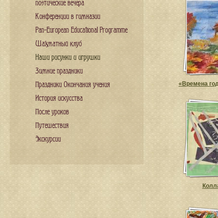
поэтические вечера
Конференции в гимназии
Pan-European Educational Programme
Шахматный клуб
Наши рисунки и игрушки
Зимние праздники
«Времена год
Праздники Окончания учения
История искусства
После уроков
Путешествия
Экскурсии
Колл