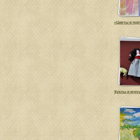
«Цветы и пор
Куклы и игру