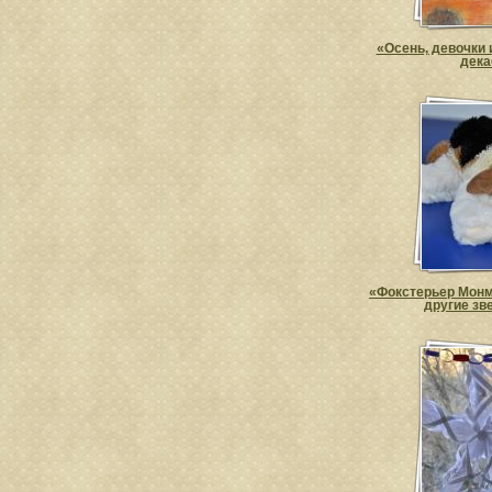
«Осень, девочки 
дека
«Фокстерьер Монм
другие зв