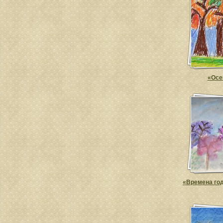
«Осе
«Времена год