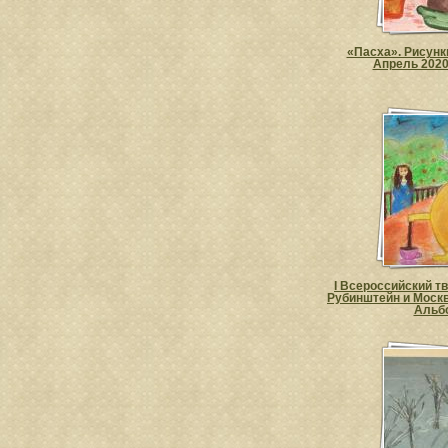
«Пасха». Рисунк
Апрель 2020
I Всероссийский тв
Рубинштейн и Москв
Альб