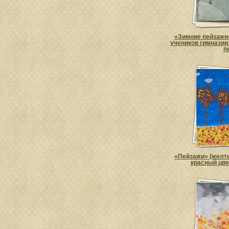
«Зимние пейзажи
учеников гимназии
п
«Пейзажи» (желты
красный цве