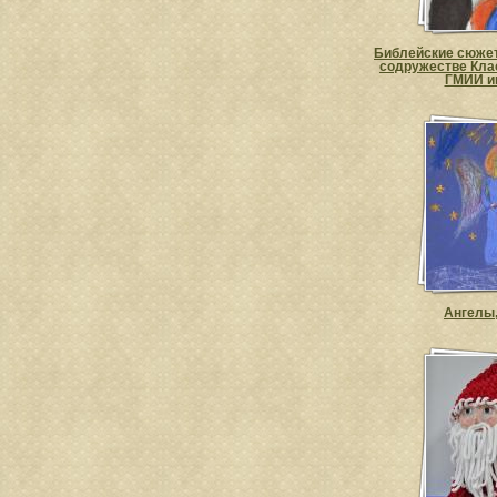
Библейские сюжет
содружестве Кла
ГМИИ и
Ангелы