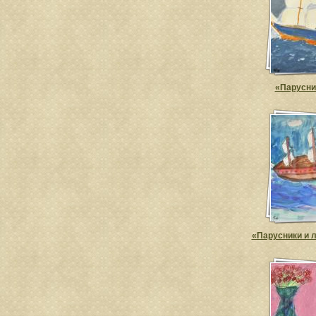
«Парусни
«Парусники и 