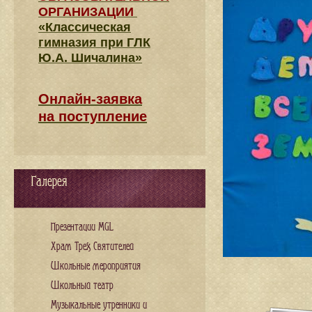
ОРГАНИЗАЦИИ
«Классическая
гимназия при ГЛК
Ю.А. Шичалина»
Онлайн-заявка
на поступление
Галерея
Презентации MGL
Храм Трех Святителей
Школьные мероприятия
Школьный театр
Музыкальные утренники и