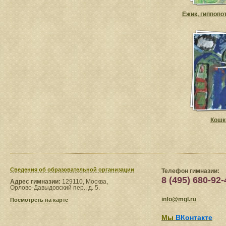
Ежик, гиппопо
Кошк
Сведения​ об образовательной организации
Телефон гимназии:
8 (495) 680-92-
Адрес гимназии:
129110, Москва,
Орлово-Давыдовский пер., д. 5.
info@mgl.ru
Посмотреть на карте
Мы
ВКонтакте