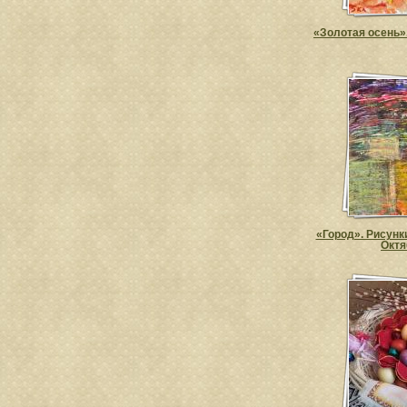
«Золотая осень»
«Город». Рисунк
Октя