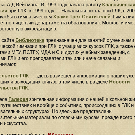
ь» А.Д.Вейсмана. В 1993 году начала работу
Классическа
зия
при ГЛК; в 1999 году — Начальная школа при ГЛК; с 200
лужбы в гимназическом
Храме Трех Святителей
. Гимназия
ет по лицензии департамента образования г. Москвы и име
рственную аккредитацию.
 сайта
Библиотека
предназначен для занятий с учениками
ческой гимназии при ГЛК, с учащимися курсов ГЛК, а также 
тами МГУ, ПСТГУ, МДА и С и других учебных заведений, с
ми ГЛК и его преподаватели так или иначе связаны и
ничают.
ельство ГЛК
— здесь размещена информация о наших уже
их и выходящих книгах, в том числе в разделе
Новости
ельства ГЛК
.
деле
Галерея
зрительная информация о нашей школьной жи
путешествиях и вообще о событиях, происходящих в ГЛК и 
вательных структурах. Но здесь же представлены
зительные материалы по отдельным курсам, прежде всего 
и искусства.
вы можете найти нас
ВКонтакте