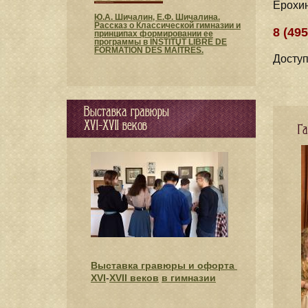
Ерохи
Ю.А. Шичалин, Е.Ф. Шичалина.
Рассказ о Классической гимназии и
8 (495
принципах формировании ее
программы в INSTITUT LIBRE DE
FORMATION DES MAÎTRES.
Досту
Выставка гравюры
XVI-XVII веков
Га
Выставка гравюры и офорта
XVI
-
XVII веков
в гимназии