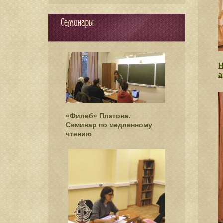
Семинары
Н
а
«Филеб» Платона.
Cеминар по медленному
чтению