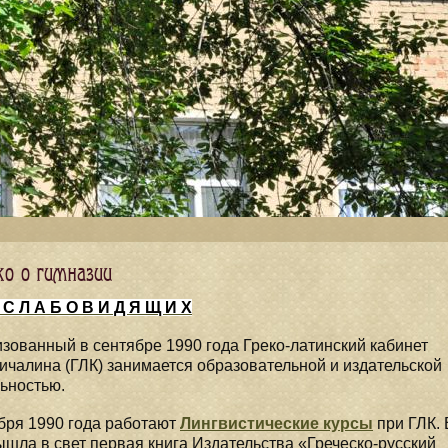
ко о гимназии
С Л А Б О В И Д Я Щ И Х
зованный в сентябре 1990 года Греко-латинский кабинет
чалина (ГЛК) занимается образовательной и издательской
ьностью.
бря 1990 года работают
Лингвистические курсы
при ГЛК. 
ышла в свет первая книга Издательства «Греческо-русский