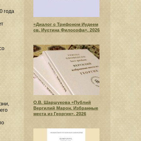
я
0 года
ет
«Диалог с Трифоном Иудеем
св. Иустина Философа». 2026
со
О.В. Шаршукова «Публий
зни,
Вергилий Марон. Избранные
его
места из Георгик». 2026
по