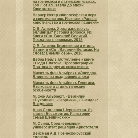
на греческом и латинском языках.
Том I: от ап. Павла до эпохи
Константина
Вернер Йегер «Философская вера
и христианство». Из книги «Раннее
христианство и греческая пайдейя»
О. В. Алиева. Христианство vs.
эллинизм? История вопроса. Из
Книги «Свт. Василий Великий.
Послание к юношам». 2018
О. В. Алиева. Композиция и стиль.
Из книги «Свт. Василий Великий. На
слова: Внемли себе». 2016
Дебра Нейлз. Вступление к книге
«Люди Платона. Просопография
Платона и других сократиков»
Михаэль фон Альбрехт. «Энеида».
Влияние на позднейшие эпохи
Михаэль фон Альбрехт. Георгики.
Языковые и стилистические
особенности
М. фон Альбрехт. «Вергилий
«Буколики», «Георгики», «Энеида»:
Введение»
Анна Сергеевна Шервинская. Из
книги «Бессмертие. Из истории
семьи Шервинских»
М. Суини. Средневековый
университет: рецепция Аристотеля
Вейсман А.Д. Греческо-русский
словарь