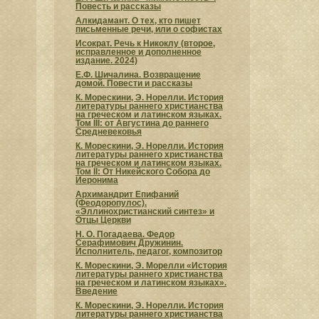
Повесть и рассказы
Алкидамант. О тех, кто пишет
письменные речи, или о софистах
Исократ. Речь к Никоклу (второе,
исправленное и дополненное
издание. 2024)
Е.Ф. Шичалина. Возвращение
домой. Повести и рассказы
К. Морескини, Э. Норелли. История
литературы раннего христианства
на греческом и латинском языках.
Том III: от Августина до раннего
Средневековья
К. Морескини, Э. Норелли. История
литературы раннего христианства
на греческом и латинском языках.
Том II: От Никейского Cобора до
Иеронима
Архимандрит Епифаний
(Феодоропулос).
«Эллинохристианский синтез» и
Отцы Церкви
Н. О. Погадаева. Федор
Серафимович Дружинин.
Исполнитель, педагог, композитор
К. Морескини, Э. Морелли «История
литературы раннего христианства
на греческом и латинском языках».
Введение
К. Морескини, Э. Норелли. История
литературы раннего христианства