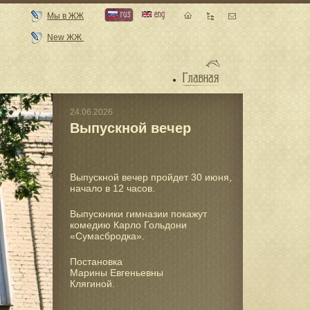
rus
eng
Мы в ЖЖ
New ЖЖ
Главная
Гимназия
24.06.2026
Выпускной вечер
Новости
Храм
Выпускной вечер пройдет 30 июня,
Курсы
начало в 12 часов.
Галерея
Выпускники гимназии покажут
комедию Карло Гольдони
Библиотека
«Сумасбродка».
Издательство
Постановка
Марины Евгеньевны
Клягиной.
Контакты