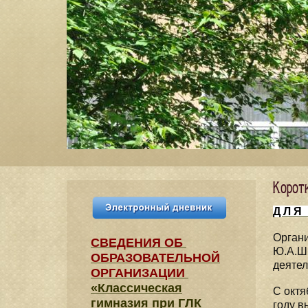
Корот
Д Л Я 
Органи
СВЕДЕНИЯ​ ОБ
Ю.А.Ши
ОБРАЗОВАТЕЛЬНОЙ
деятел
ОРГАНИЗАЦИИ
«Классическая
С октя
гимназия при ГЛК
году в