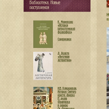
Библиотека. Новые
поступления
Н
с
К. Морескини
«История
патристической
философии»
Cодержание
Д. Дилите
«Античная
литература»
И.В. Кувшинская.
История Святого
креста: фрески
П. делла
Франческа
в церкви
Св. Франциска