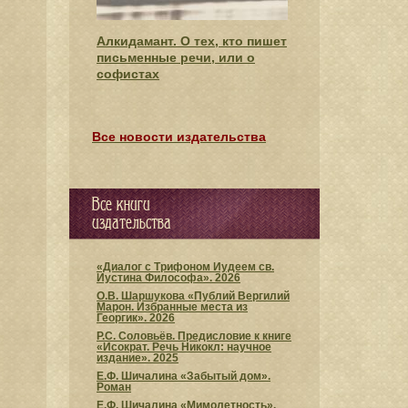
Алкидамант. О тех, кто пишет
письменные речи, или о
софистах
Все новости издательства
Все книги
издательства
«Диалог с Трифоном Иудеем св.
Иустина Философа». 2026
О.В. Шаршукова «Публий Вергилий
Марон. Избранные места из
Георгик». 2026
Р.С. Соловьёв. Предисловие к книге
«Исократ. Речь Никокл: научное
издание». 2025
Е.Ф. Шичалина «Забытый дом».
Роман
Е.Ф. Шичалина «Мимолетность».