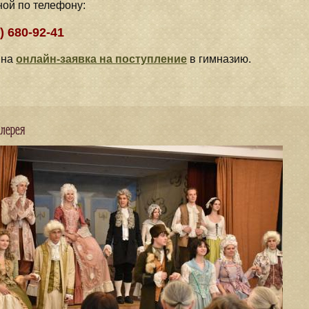
ной
по телефону:
) 680-92-41
пна
онлайн-заявка на поступление
в гимназию.
лерея