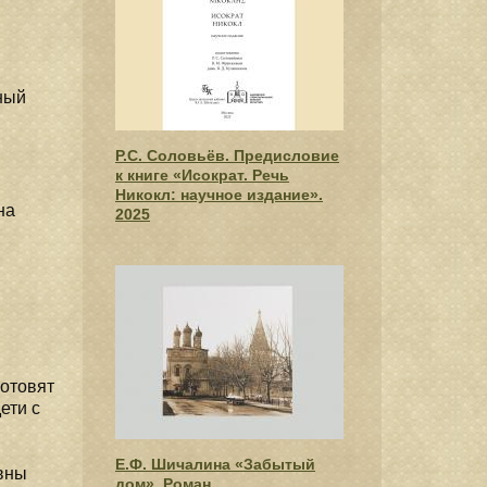
ный
Р.С. Соловьёв. Предисловие
к книге «Исократ. Речь
Никокл: научное издание».
на
2025
готовят
ети с
Е.Ф. Шичалина «Забытый
вны
дом». Роман