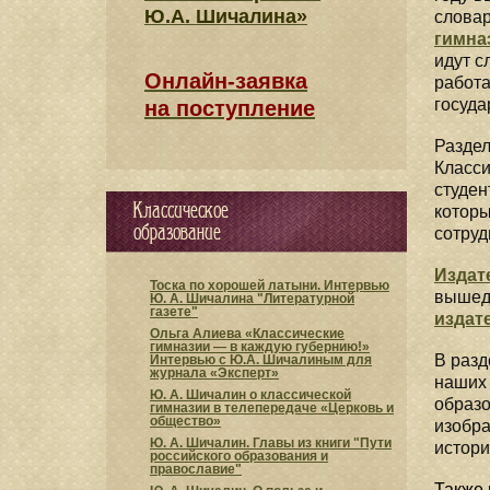
Ю.А. Шичалина»
словар
гимна
идут с
Онлайн-заявка
работа
госуда
на поступление
Раздел
Класси
студен
Классическое
которы
образование
сотруд
Издат
Тоска по хорошей латыни. Интервью
вышедш
Ю. А. Шичалина "Литературной
газете"
издат
Ольга Алиева «Классические
гимназии — в каждую губернию!»
В раз
Интервью с Ю.А. Шичалиным для
журнала «Эксперт»
наших 
Ю. А. Шичалин о классической
образо
гимназии в телепередаче «Церковь и
общество»
изобра
Ю. А. Шичалин. Главы из книги "Пути
истори
российского образования и
православие"
Также 