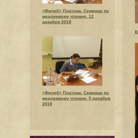
«Филеб» Платона. Cеминар по
медленному чтению. 12
декабря 2019
К
«Филеб» Платона. Cеминар по
медленному чтению. 5 декабря
2019