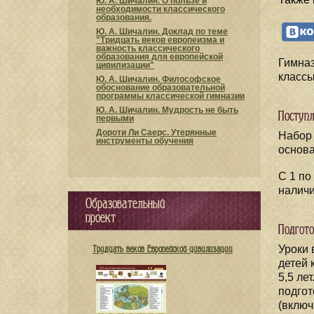
Ю. А. Шичалин. О пользе и
необходимости классического
образования.
Ю. А. Шичалин. Доклад по теме
"Тридцать веков европеизма и
важность классического
образования для европейской
Гимназ
цивилизации"
классы
Ю. А. Шичалин. Философское
обоснование образовательной
программы классической гимназии
Ю. А. Шичалин. Мудрость не быть
Поступл
первыми
Дороти Ли Саерс. Утерянные
Набор 
инструменты обучения
основа
С 1 по
наличи
Образовательный
проект
Подгот
Уроки 
Тридцать веков Европейской цивилизации
детей 
5,5 ле
подгот
(включ