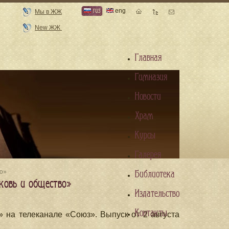
rus
eng
Мы в ЖЖ
New ЖЖ
Главная
Гимназия
Новости
Храм
Курсы
Галерея
во»
Библиотека
ковь и общество»
Издательство
Контакты
 на телеканале «Союз». Выпуск от 2 августа