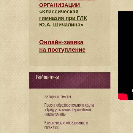
ОРГАНИЗАЦИИ
«Классическая
гимназия при ГЛК
Ю.А. Шичалина»
Онлайн-заявка
на поступление
Библиотека
Авторы и тексты
Проект образовательного сайта
«Тридцать веков Европейской
цивилизации»
Классическое образование в
гимназии