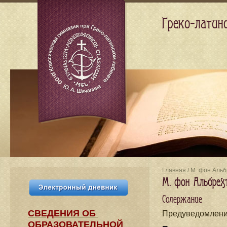
Греко-латин
Главная
/ М. фон Альб
М. фон Альбрехт
Содержание
СВЕДЕНИЯ​ ОБ
Предуведомление
ОБРАЗОВАТЕЛЬНОЙ