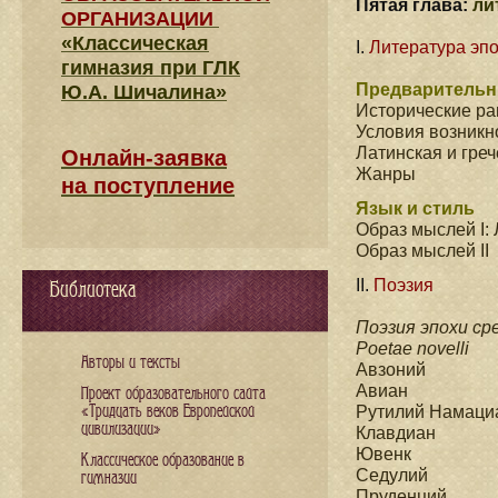
Пятая глава:
ли
ОРГАНИЗАЦИИ
«Классическая
I.
Литература эпо
гимназия при ГЛК
Предварительн
Ю.А. Шичалина»
Исторические ра
Условия возникн
Латинская и гре
Онлайн-заявка
Жанры
на поступление
Язык и стиль
Образ мыслей I
Образ мыслей II
II.
Поэзия
Библиотека
Поэзия эпохи ср
Poetae novelli
Авторы и тексты
Авзоний
Авиан
Проект образовательного сайта
«Тридцать веков Европейской
Рутилий Намаци
цивилизации»
Клавдиан
Ювенк
Классическое образование в
Седулий
гимназии
Пруденций