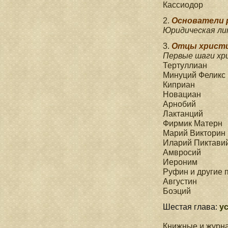
Кассиодор
2.
Основатели 
Юридическая ли
3.
Отцы христи
Первые шаги хр
Тертуллиан
Минуций Феликс
Киприан
Новациан
Арнобий
Лактанций
Фирмик Матерн
Марий Викторин
Иларий Пиктави
Амвросий
Иероним
Руфин и другие 
Августин
Боэций
Шестая глава:
у
Книжные и журна