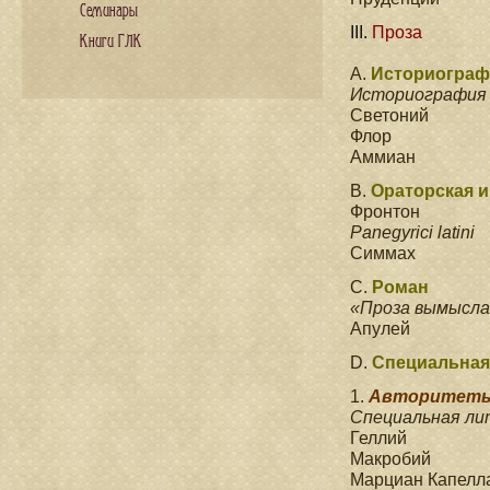
Семинары
III.
Проза
Книги ГЛК
А.
Историограф
Историография 
Светоний
Флор
Аммиан
B.
Ораторская и
Фронтон
Panegyrici latini
Симмах
C.
Роман
«Проза вымысла»
Апулей
D.
Специальная
1.
Авторитеты
Специальная ли
Геллий
Макробий
Марциан Капелл