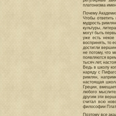
регулярные зан
платонизма имен
Почему Академия
Чтобы ответить 
мудрость римлян
культуры, литера
могут быть перв
уже есть некое
воспринять, то 
достигли вершин
не потому, что 
появляются врем
тысяч лет, насто
Ведь в школу ког
наряду с Пифаго
римлян, наприм
настоящая школа
Греции, вмещае
любого мыслител
другим эти верш
считал всю нов
философии Плато
Поэтому все ака