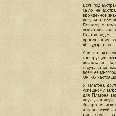
Если под абстра
было не абстра
врожденное знан
результат абстр
Поэтому матема
имеют никакого 
Платон видел в 
врожденному зн
«Государства» п
Аристотеля очень
конструкции чел
воспитания. Но 
государственных
всем ее многооб
Он, как настоящи
У Платона друг
успешному загр
для Платона ва
наука, и в наук
быстро понимать
платоновской ег
живые существа,