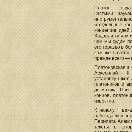
Платон — создат
частыми наука
инструментально
и отдельные кон
концепции идей 
Задавая ту или 
чем мы судим по
его гораздо в б
сам же Платон 
прежде всего — 
Платоновская шк
Аркесилай — III
установку школы
платоников и ак
догматика. При 
концов, платон
известно.
К началу II век
наблюдаем у пер
Перипата Алекса
тексты, в кото