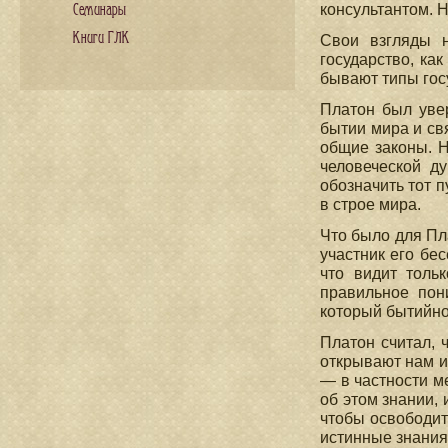
консультантом. Н
Семинары
Книги ГЛК
Свои взгляды н
государство, ка
бывают типы госу
Платон был увер
бытии мира и св
общие законы. Н
человеческой д
обозначить тот п
в строе мира.
Что было для Пл
участник его бе
что видит толь
правильное пони
который бытийно
Платон считал, 
открывают нам и
— в частности м
об этом знании, 
чтобы освободит
истинные знания