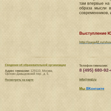
там впервые на 
образа мысли в
современников, и
Выступление Ю
http://page42.ru/sh
Сведения​ об образовательной организации
Телефон гимназии:
8 (495) 680-92-
Адрес гимназии:
129110, Москва,
Орлово-Давыдовский пер., д. 5.
info@mgl.ru
Посмотреть на карте
Мы
ВКонтакте