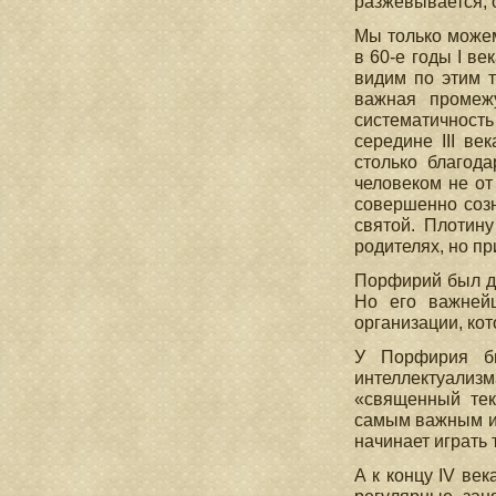
разжевывается, о
Мы только можем
в 60-е годы I ве
видим по этим 
важная промеж
систематичност
середине III в
столько благод
человеком не от
совершенно созн
святой. Плотину
родителях, но пр
Порфирий был де
Но его важней
организации, кот
У Порфирия бы
интеллектуализм
«священный тек
самым важным и 
начинает играть 
А к концу IV ве