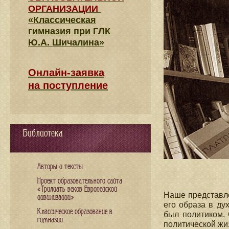
ОРГАНИЗАЦИИ
«Классическая
гимназия при ГЛК
Ю.А. Шичалина»
Онлайн-заявка
на поступление
Библиотека
Авторы и тексты
Проект образовательного сайта
«Тридцать веков Европейской
Наше представле
цивилизации»
его образа в ду
Классическое образование в
был политиком. 
гимназии
политической жи