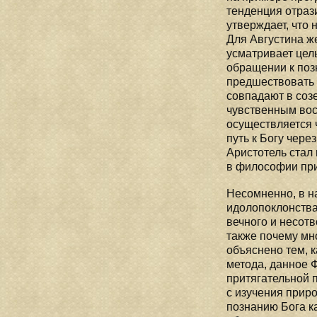
тенденция отрази
утверждает, что
Для Августина ж
усматривает цел
обращении к поз
предшествовать 
совпадают в соз
чувственным вос
осуществляется 
путь к Богу чер
Аристотель стал
в философии при
Несомненно, в н
идолопоклонства
вечного и несот
также почему мн
объяснено тем, 
метода, данное 
притягательной 
с изучения прир
познанию Бога к