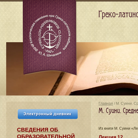
Греко-латин
Главная
/ М. Суини. 
М. Суини. Средн
Из книги М. Суини «Л
СВЕДЕНИЯ​ ОБ
ОБРАЗОВАТЕЛЬНОЙ
Лекция 12