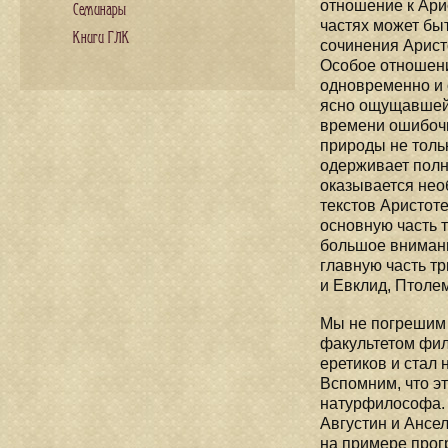
отношение к Ари
Семинары
частях может бы
Книги ГЛК
сочинения Аристо
Особое отношени
одновременно и 
ясно ощущавшейс
времени ошибочн
природы не тольк
одерживает полну
оказывается нео
текстов Аристоте
основную часть т
большое внимани
главную часть т
и Евклид, Птоле
Мы не погрешим п
факультетом фил
еретиков и стал
Вспомним, что э
натурфилософа. 
Августин и Ансел
на примере прог