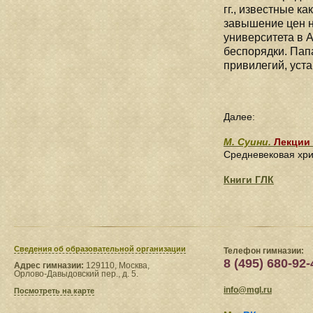
гг., известные к
завышение цен н
университета в 
беспорядки. Пап
привилегий, уст
Далее:
М. Суини.
Лекции
Средневековая хр
Книги ГЛК
Сведения​ об образовательной организации
Телефон гимназии:
8 (495) 680-92-
Адрес гимназии:
129110, Москва,
Орлово-Давыдовский пер., д. 5.
info@mgl.ru
Посмотреть на карте