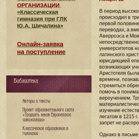
ОРГАНИЗАЦИИ
В период высоко
«Классическая
происходил в три
гимназия при ГЛК
первой половине
Ю.А. Шичалина»
переводах, а вм
Аверроэса и Мои
непосредственно
Онлайн-заявка
университетов н
на поступление
латинского хрис
юрисдикцией епи
возникающих уни
Аристотеля была
времени, познав
Библиотека
стремиться обре
помочь в пониман
вероучением. Тр
Авторы и тексты
материалистичес
Проект образовательного сайта
изучение естест
«Тридцать веков Европейской
легатом в 1215 
цивилизации»
запрет не распро
Классическое образование в
гимназии
Однако в письме