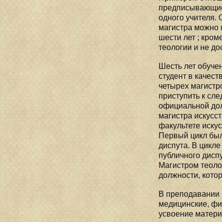
предписывающие,
одного учителя. 
магистра можно 
шести лет ; кром
теологии и не до
Шесть лет обучен
студент в качест
четырех магистр
приступить к сл
официальной дол
магистра искусст
факультете иску
Первый цикл был
диспута. В цикл
публичного дисп
Магистром теоло
должности, кото
В преподавании 
медицинские, фи
усвоение матери