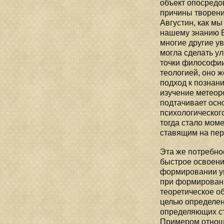
объект опосредов
причины творени
Августин, как мы
нашему знанию Бо
многие другие у
могла сделать у
точки философии
теологией, оно 
подход к познан
изучение метеоро
подтачивает осно
психологического
тогда стало мом
ставящим на пер
Эта же потребно
быстрое освоени
формировании ун
при формировани
теоретическое о
целью определен
определяющих ст
Примером отноше