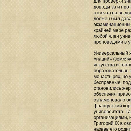
для проверки зн
доводы за и про
отвечал на выдв
должен был дава
экзаменационные
крайней мере раз
любой член унив
проповедями в у
Универсальный х
«наций» (земляче
искусства и тео
образовательные
монастырях, но 
бесправные, под
становились жер
обеспечил право
ознаменовало оф
французский кор
университета. Т
организациями, 
Григорий IX в с
назвав его роди