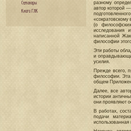
разному опреде
Семинары
автор которой —
Книги ГЛК
подготовленного
«сократовскому 
(о философски
исследования и
написанной Жак
философии этого
Эти работы обла
и оправдывающи
усилия.
Прежде всего, п
философии. Эта 
общем Приложени
Далее, все авт
истории античны
они проявляют о
В работах, сос
подачи матери
использованная 