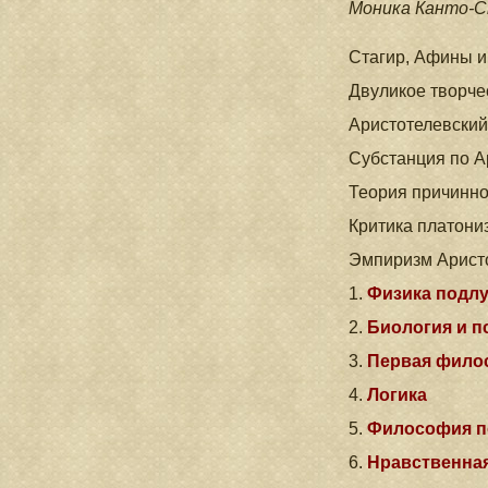
Моника Канто-С
Стагир, Афины и
Двуликое творче
Аристотелевский
Субстанция по А
Теория причинно
Критика платони
Эмпиризм Аристо
1.
Физика подлу
2.
Биология и п
3.
Первая фило
4.
Логика
5.
Философия п
6.
Нравственна