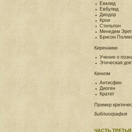
Евклид
Евбулид
Диодор
Крои
Стильпон
Менедем Эрет
Брисон Полик
Киренаики
Учение о позн
Этическая док
Кинизм
Антисфен
Диоген
Кратет
Пример критичес
Библиография
ЧАСТЬ ТРЕТЬЯ