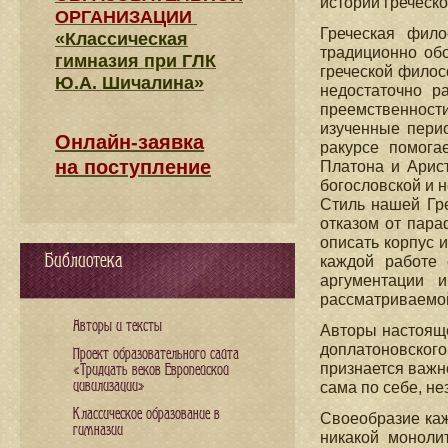
истории греческ
ОРГАНИЗАЦИИ
Греческая фило
«Классическая
традиционно об
гимназия при ГЛК
греческой филос
Ю.А. Шичалина»
недостаточно р
преемственности
изученные пери
Онлайн-заявка
ракурсе помога
на поступление
Платона и Арист
богословской и н
Стиль нашей Гр
отказом от пар
описать корпус 
Библиотека
каждой работе 
аргументации 
рассматриваемо
Авторы и тексты
Авторы настояще
доплатоновског
Проект образовательного сайта
признается важн
«Тридцать веков Европейской
цивилизации»
сама по себе, н
Классическое образование в
Своеобразие каж
гимназии
никакой моноли