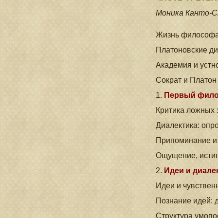
Моника Канто-С
Жизнь философа
Платоновские ди
Академия и устн
Сократ и Платон
1.
Первый фило
Критика ложных 
Диалектика: опр
Припоминание и
Ощущение, истин
2.
Идеи и диале
Идеи и чувствен
Познание идей: 
Структура умопо