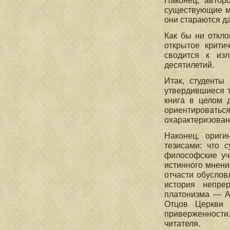
Наконец, автор
существующие м
они стараются д
Как бы ни откло
открытое крити
сводится к изл
десятилетий.
Итак, студенты
утвердившиеся т
книга в целом 
ориентироватьс
охарактеризован
Наконец, ориги
тезисами: что 
философские уче
истинного мнени
отчасти обуслов
история непрер
платонизма — А
Отцов Церкви 
приверженности
читателя.