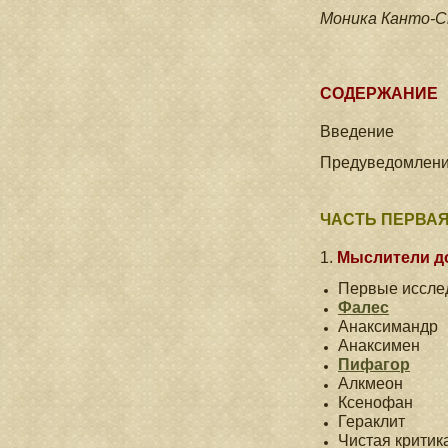
Моника Канто-С
СОДЕРЖАНИЕ
Введение
Предуведомлен
ЧАСТЬ ПЕРВАЯ
1.
Мыслители д
Первые иссле
Фалес
Анаксимандр
Анаксимен
Пифагор
Алкмеон
Ксенофан
Гераклит
Чистая критик