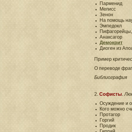
Парменид
Мелисс
Зенон
На помощь на
Эмпедокл
Пифагорейцы,
Анаксагор
Демокрит
Диоген из Апо
Пример критичес
О переводе фраг
Библиография
2.
Софисты
.
Лю
Осуждение и 
Кого можно сч
Протагор
Горгий
Продик
Гиппий