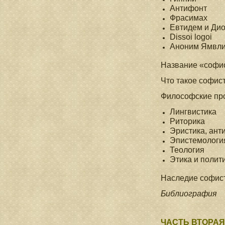
Антифонт
Фрасимах
Евтидем и Ди
Dissoi logoi
Аноним Ямвл
Название «софи
Что такое софис
Философские пр
Лингвистика
Риторика
Эристика, ант
Эпистемологи
Теология
Этика и полит
Наследие софис
Библиография
ЧАСТЬ ВТОРАЯ