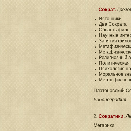
1.
Сократ.
Грего
Источники
Два Сократа
Область фило
Научные инте
Занятия фило
Метафизическ
Метафизическ
Религиозный а
Политическая
Психология н
Моральное зн
Метод филосо
Платоновский С
Библиография
2.
Сократики.
Лю
Мегарики