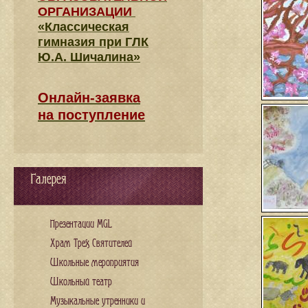
ОРГАНИЗАЦИИ
«Классическая
гимназия при ГЛК
Ю.А. Шичалина»
Онлайн-заявка
на поступление
Галерея
Презентации MGL
Храм Трех Святителей
Школьные мероприятия
Школьный театр
Музыкальные утренники и