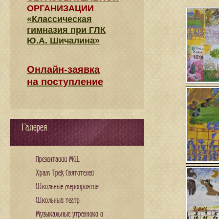
ОРГАНИЗАЦИИ
«Классическая
гимназия при ГЛК
Ю.А. Шичалина»
Онлайн-заявка
на поступление
Галерея
Презентации MGL
Храм Трех Святителей
Школьные мероприятия
Школьный театр
Музыкальные утренники и