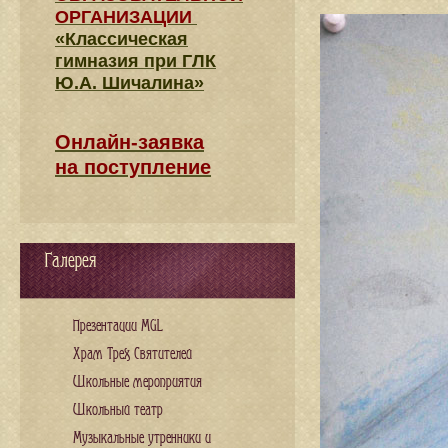
ОРГАНИЗАЦИИ
«Классическая
гимназия при ГЛК
Ю.А. Шичалина»
Онлайн-заявка
на поступление
Галерея
Презентации MGL
Храм Трех Святителей
Школьные мероприятия
Школьный театр
Музыкальные утренники и