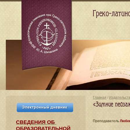
Греко-латин
Главная
/
Издательст
«Зимние пейзаж
Преподаватель
Любов
СВЕДЕНИЯ​ ОБ
ОБРАЗОВАТЕЛЬНОЙ