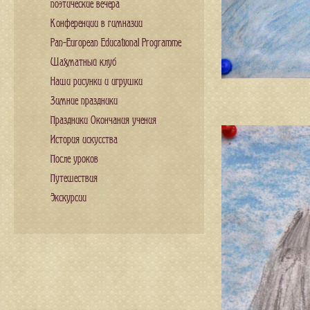
поэтические вечера
Конференции в гимназии
Pan-European Educational Programme
Шахматный клуб
Наши рисунки и игрушки
Зимние праздники
Праздники Окончания учения
История искусства
После уроков
Путешествия
Экскурсии