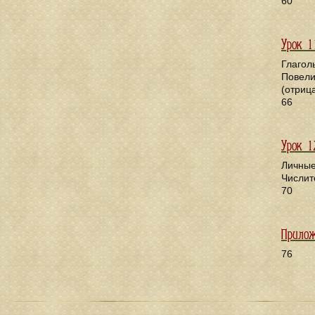
60
Урок 1
Глагол
Повели
(отриц
66
Урок 1
Личные
Числит
70
Прило
76