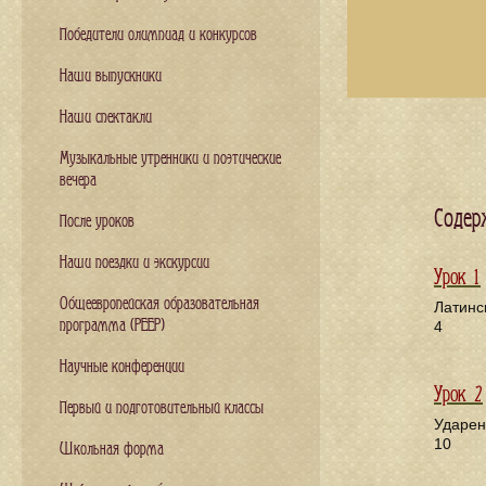
Победители олимпиад и конкурсов
Наши выпускники
Наши спектакли
Музыкальные утренники и поэтические
вечера
Содер
После уроков
Наши поездки и экскурсии
Урок 1
Общеевропейская образовательная
Латинс
программа (PEEP)
4
Научные конференции
Урок 2
Первый и подготовительный классы
Ударен
10
Школьная форма