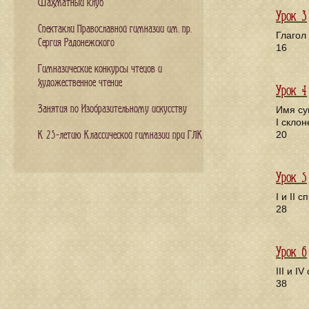
Шахматный клуб
Урок 3
Спектакли Православной гимназии им. пр.
Глагол
Сергия Радонежского
16
Гимназические конкурсы чтецов и
художественное чтение
Урок 4
Занятия по Изобразительному искусству
Имя су
I скло
20
К 25-летию Классической гимназии при ГЛК
Урок 5
I и II 
28
Урок 6
III и I
38