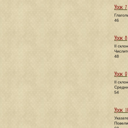
Урок 7
Глагол
46
Урок 8
II скл
Числит
48
Урок 9
II скл
Средни
54
Урок 1
Указат
Повели