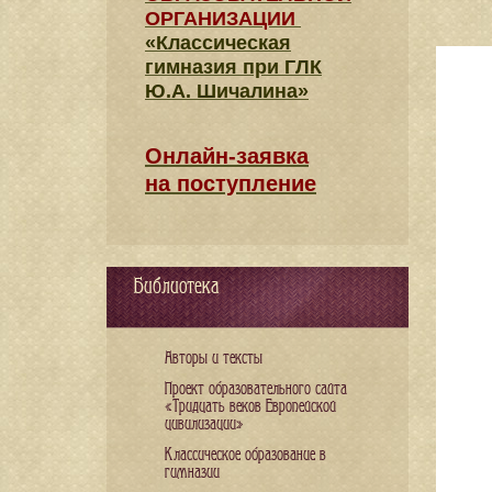
ОРГАНИЗАЦИИ
«Классическая
гимназия при ГЛК
Ю.А. Шичалина»
Онлайн-заявка
на поступление
Библиотека
Авторы и тексты
Проект образовательного сайта
«Тридцать веков Европейской
цивилизации»
Классическое образование в
гимназии