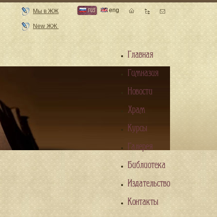
rus
eng
Мы в ЖЖ
New ЖЖ
Главная
Гимназия
Новости
Храм
Курсы
Галерея
Библиотека
Издательство
Контакты