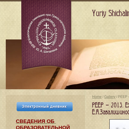
Yuriy Shicha
Home
/
Gallery
/ PEEP 
PEEP — 2013. E
E.А.Завалишино
СВЕДЕНИЯ​ ОБ
ОБРАЗОВАТЕЛЬНОЙ