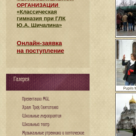
ОРГАНИЗАЦИИ
«Классическая
гимназия при ГЛК
Ю.А. Шичалина»
Онлайн-заявка
на поступление
Галерея
Pupils 
Презентации MGL
Храм Трех Святителей
Школьные мероприятия
Школьный театр
Музыкальные утренники и поэтические