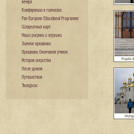
вечера
Конференции в гимназии
Pan-European Educational Programme
Шахматный клуб
Наши рисунки и игрушки
Зимние праздники
Праздники Окончания учения
Pupils 
История искусства
После уроков
Путешествия
Экскурсии
Hunga