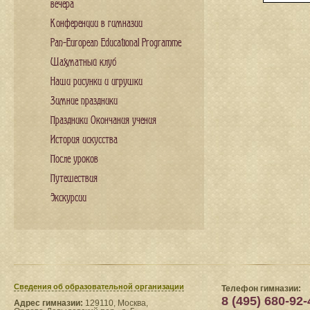
вечера
Конференции в гимназии
Pan-European Educational Programme
Шахматный клуб
Наши рисунки и игрушки
Зимние праздники
Праздники Окончания учения
История искусства
После уроков
Путешествия
Экскурсии
Сведения​ об образовательной организации
Телефон гимназии:
8 (495) 680-92-
Адрес гимназии:
129110, Москва,