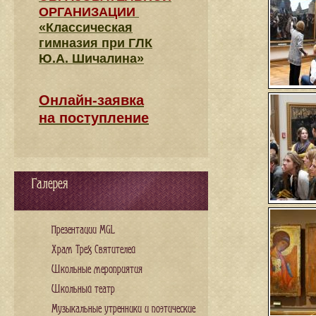
ОРГАНИЗАЦИИ
«Классическая
гимназия при ГЛК
Ю.А. Шичалина»
Онлайн-заявка
на поступление
Галерея
Презентации MGL
Храм Трех Святителей
Школьные мероприятия
Школьный театр
Музыкальные утренники и поэтические